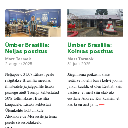
Ümber Brasiilia:
Ümber Brasiilia:
Neljas postitus
Kolmas postitus
Mart Tarmak
Mart Tarmak
2. august 2025
31. juuli 2025
Neljapäev, 31.07 Eilsest peale
Järgmisena põikasin sisse
räägitakse Brasiilia meedias
teeäärse hotelli baari kohvi jooma
ilmateatele ja jalgpallile lisaks
ja kui kuuldi, et olen Eestist, sain
peaaegu aiult Trumpi kehtestatud
vastuse, et meil siin elab üks
50% tollimaksust Brasiilia
eestlane Andres. Kui küsisin, et
kaupadele. Lisaks kehtestati
kas ta on arst ja ...
Ülemkohtu kohtunikule
Alexandre de Moraesile ja tema
perele sissesõidukeeld