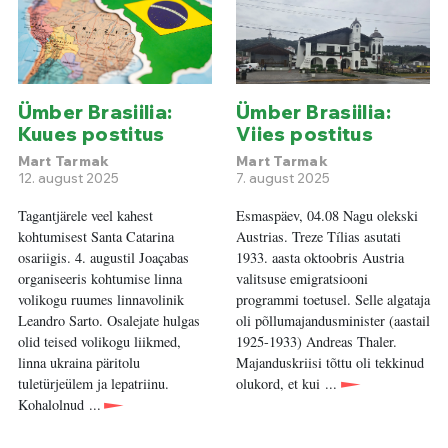
Ümber Brasiilia:
Ümber Brasiilia:
Kuues postitus
Viies postitus
Mart Tarmak
Mart Tarmak
12. august 2025
7. august 2025
Tagantjärele veel kahest
Esmaspäev, 04.08 Nagu olekski
kohtumisest Santa Catarina
Austrias. Treze Tílias asutati
osariigis. 4. augustil Joaçabas
1933. aasta oktoobris Austria
organiseeris kohtumise linna
valitsuse emigratsiooni
volikogu ruumes linnavolinik
programmi toetusel. Selle algataja
Leandro Sarto. Osalejate hulgas
oli põllumajandusminister (aastail
olid teised volikogu liikmed,
1925-1933) Andreas Thaler.
linna ukraina päritolu
Majanduskriisi tõttu oli tekkinud
tuletürjeülem ja lepatriinu.
olukord, et kui ...
Kohalolnud ...