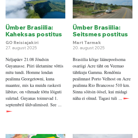
Ümber Brasiilia:
Ümber Brasiilia:
Kaheksas postitus
Seitsmes postitus
GO Reisiajakiri
Mart Tarmak
27. august 2025
20. august 2025
Neljapäev 21.08 Jõudsin
Brasiilia kõige läänepoolsema
Guyanasse. Piiri ületamine võttis
osariigi Acre täht on Veemao
mitu tundi. Homme lendan
tähtkuju Gamma. Rondônia
pealinna Georgetowni, kuna
pealinnast Porto Velhost on Acre
maantee, mis ka muidu raskesti
pealinna Rio Brancosse 510 km.
läbitav, on vihmade tõttu lõiguti
Sinna sõitsin öösel, kui midagi
suletud. Guyanas toimuvad 1.
näha ei olnud. Tagasi tuli ...
septembril üldvalimised. See ...