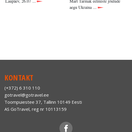
Laupäev, 26.07 ...
Mart Tarmak eelmiste jõulude
aegu Ukraina ...
KONTAKT
(+372) 6 310 110
gotravel@gotravel.ee
Toompuiestee 37, Tallinn 10149 Eesti
AS GoTravel, reg nr 10113159