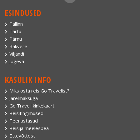
ESINDUSED
Tallinn
Tartu
Pärnu
Rakvere
Viljandi
Jõgeva
KASULIK INFO
Miks osta reis Go Travelist?
Järelmaksuga
Go Traveli kinkekaart
Reisitingimused
Teenustasud
Reisija meelespea
Ettevõttest