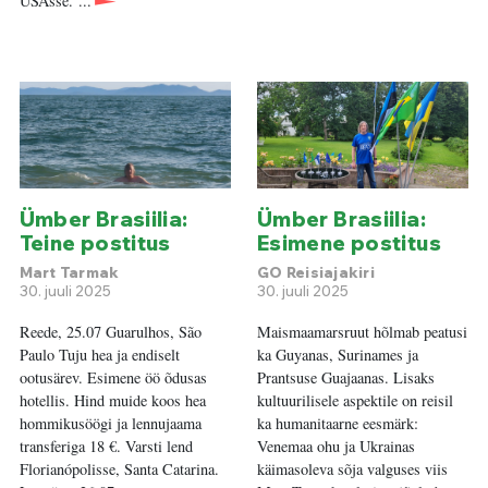
USAsse. ...
Ümber Brasiilia:
Ümber Brasiilia:
Teine postitus
Esimene postitus
Mart Tarmak
GO Reisiajakiri
30. juuli 2025
30. juuli 2025
Reede, 25.07 Guarulhos, São
Maismaamarsruut hõlmab peatusi
Paulo Tuju hea ja endiselt
ka Guyanas, Surinames ja
ootusärev. Esimene öö õdusas
Prantsuse Guajaanas. Lisaks
hotellis. Hind muide koos hea
kultuurilisele aspektile on reisil
hommikusöögi ja lennujaama
ka humanitaarne eesmärk:
transferiga 18 €. Varsti lend
Venemaa ohu ja Ukrainas
Florianópolisse, Santa Catarina.
käimasoleva sõja valguses viis