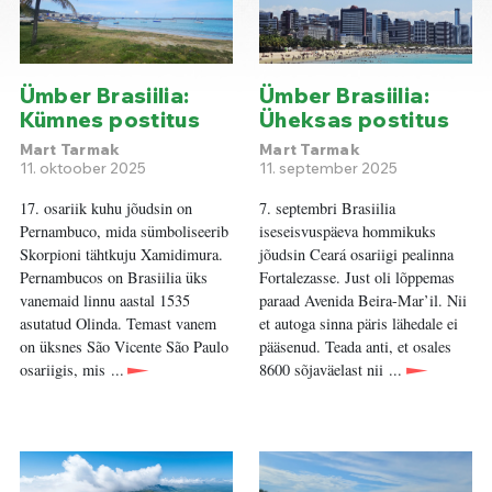
Ümber Brasiilia:
Ümber Brasiilia:
Kümnes postitus
Üheksas postitus
Mart Tarmak
Mart Tarmak
11. oktoober 2025
11. september 2025
17. osariik kuhu jõudsin on
7. septembri Brasiilia
Pernambuco, mida sümboliseerib
iseseisvuspäeva hommikuks
Skorpioni tähtkuju Xamidimura.
jõudsin Ceará osariigi pealinna
Pernambucos on Brasiilia üks
Fortalezasse. Just oli lõppemas
vanemaid linnu aastal 1535
paraad Avenida Beira-Mar’il. Nii
asutatud Olinda. Temast vanem
et autoga sinna päris lähedale ei
on üksnes São Vicente São Paulo
pääsenud. Teada anti, et osales
osariigis, mis ...
8600 sõjaväelast nii ...