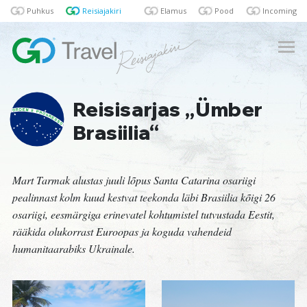
Puhkus
Reisiajakiri
Elamus
Pood
Incoming
Reisisarjas „Ümber
Brasiilia“
Mart Tarmak alustas juuli lõpus Santa Catarina osariigi
pealinnast kolm kuud kestvat teekonda läbi Brasiilia kõigi 26
osariigi, eesmärgiga erinevatel kohtumistel tutvustada Eestit,
rääkida olukorrast Euroopas ja koguda vahendeid
humanitaarabiks Ukrainale.