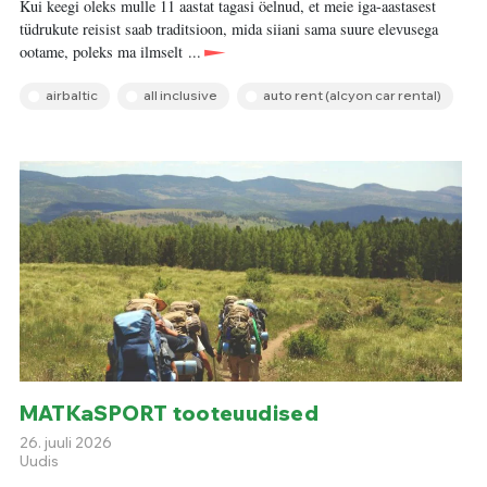
Kui keegi oleks mulle 11 aastat tagasi öelnud, et meie iga-aastasest
tüdrukute reisist saab traditsioon, mida siiani sama suure elevusega
ootame, poleks ma ilmselt ...
airbaltic
all inclusive
auto rent (alcyon car rental)
MATKaSPORT tooteuudised
26. juuli 2026
Uudis