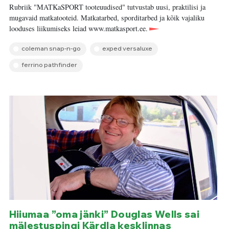
Rubriik "MATKaSPORT tooteuudised" tutvustab uusi, praktilisi ja
mugavaid matkatooteid. Matkatarbed, sporditarbed ja kõik vajaliku
looduses liikumiseks leiad www.matkasport.ee.
coleman snap-n-go
exped versaluxe
ferrino pathfinder
Hiiumaa ”oma jänki” Douglas Wells sai
mälestuspingi Kärdla kesklinnas