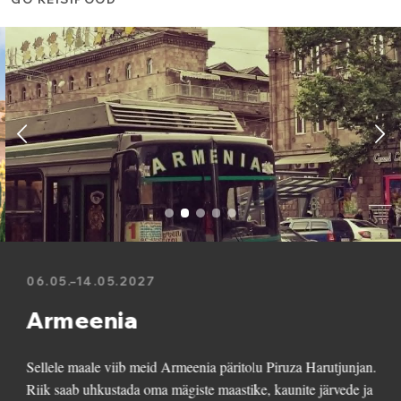
Hind al.
2350
€/in
Previous
Ne
06.05.–14.05.2027
Armeenia
Sellele maale viib meid Armeenia päritolu Piruza Harutjunjan.
Riik saab uhkustada oma mägiste maastike, kaunite järvede ja