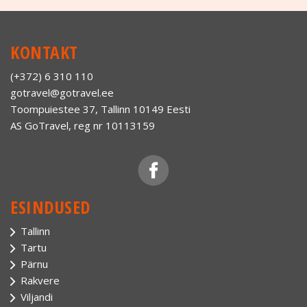
KONTAKT
(+372) 6 310 110
gotravel@gotravel.ee
Toompuiestee 37, Tallinn 10149 Eesti
AS GoTravel, reg nr 10113159
ESINDUSED
Tallinn
Tartu
Pärnu
Rakvere
Viljandi