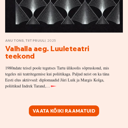
ANU TONS, TIIT PRUULI
, 2025
Valhalla aeg. Luuleteatri
teekond
1980ndate teisel poole tegutses Tartu ülikoolis sõpruskond, mis
tegeles nii teatritegemise kui poliitikaga. Paljud neist on ka täna
Eesti elus aktiivsed: diplomaadid Jüri Luik ja Margis Kolga,
poliitikud Indrek Tarand,…
VAATA KÕIKI RAAMATUID