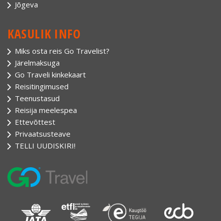
Jõgeva
KASULIK INFO
Miks osta reis Go Travelist?
Järelmaksuga
Go Traveli kinkekaart
Reisitingimused
Teenustasud
Reisija meelespea
Ettevõttest
Privaatsusteave
TELLI UUDISKIRI!