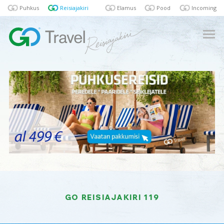
Puhkus
Reisiajakiri
Elamus
Pood
Incoming
GO REISIAJAKIRI 119