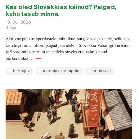
Kas oled Slovakkias käinud? Paigad,
kuhu tasub minna.
13. juuli 2026
Blogi
Aktiivne puhkus sportlastele, rahulikud nurgakesed eakatele, seiklused
lastele ja romantilised paigad paaridele – Slovakkia Vabariigi Turismi-
ja Spordiministeerium on selleks suveks ette valmistanud
piirkondlikud ...
bardejov
bardejovské kúpele
bratislava