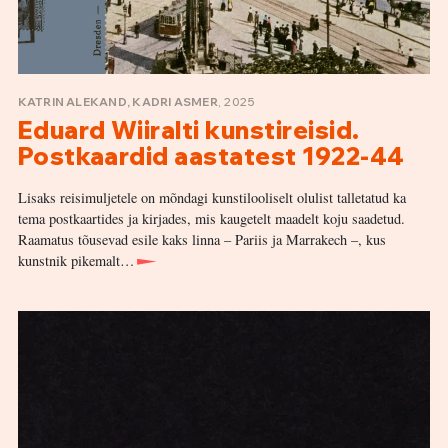
KATRIN ALEKAND, KADRI ASMER
, 2025
Eduard Wiiralti kunstireisid.
Postkaardid aastatest 1922-44
Lisaks reisimuljetele on mõndagi kunstilooliselt olulist talletatud ka
tema postkaartides ja kirjades, mis kaugetelt maadelt koju saadetud.
Raamatus tõusevad esile kaks linna – Pariis ja Marrakech –, kus
kunstnik pikemalt…