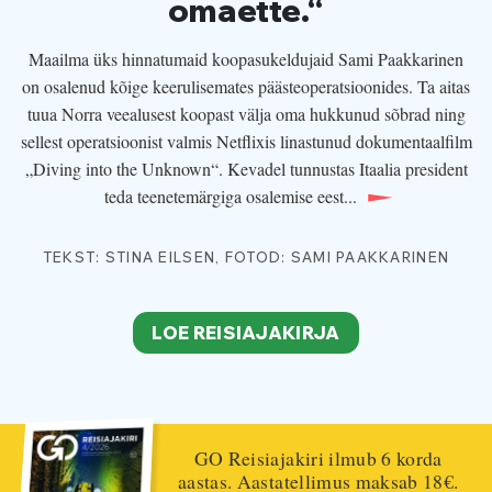
omaette.“
Maailma üks hinnatumaid koopasukeldujaid Sami Paakkarinen
on osalenud kõige keerulisemates päästeoperatsioonides. Ta aitas
tuua Norra veealusest koopast välja oma hukkunud sõbrad ning
sellest operatsioonist valmis Netflixis linastunud dokumentaalfilm
„Diving into the Unknown“. Kevadel tunnustas Itaalia president
teda teenetemärgiga osalemise eest...
TEKST: STINA EILSEN, FOTOD: SAMI PAAKKARINEN
LOE REISIAJAKIRJA
GO Reisiajakiri ilmub 6 korda
aastas. Aastatellimus maksab 18€.