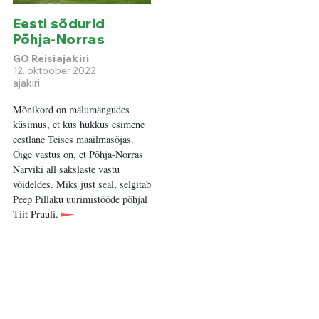
Eesti sõdurid
Põhja-Norras
GO Reisiajakiri
12. oktoober 2022
ajakiri
Mõnikord on mälumängudes
küsimus, et kus hukkus esimene
eestlane Teises maailmasõjas.
Õige vastus on, et Põhja-Norras
Narviki all sakslaste vastu
võideldes. Miks just seal, selgitab
Peep Pillaku uurimistööde põhjal
Tiit Pruuli.