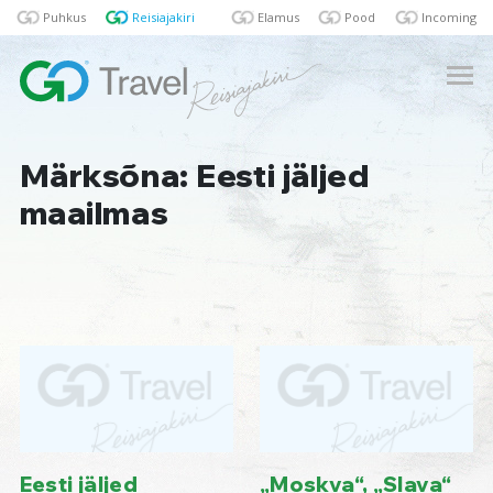
Puhkus
Reisiajakiri
Elamus
Pood
Incoming
Märksõna: Eesti jäljed
maailmas
Eesti jäljed
„Moskva“, „Slava“