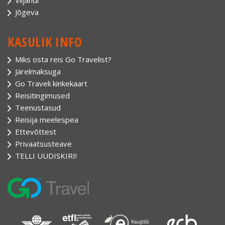
Jõgeva
KASULIK INFO
Miks osta reis Go Travelist?
Järelmaksuga
Go Traveli kinkekaart
Reisitingimused
Teenustasud
Reisija meelespea
Ettevõttest
Privaatsusteave
TELLI UUDISKIRI!