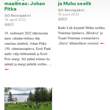
maailmas: Johan
ja Muhu seelik
Pitka
GO Reisiajakiri
15. juuni 2022
GO Reisiajakiri
ajakiri
14. aprill 2022
ajakiri
Kadri Liik kirjutab Muhu seeliku,
Venemaa lipulaeva „Moskva“ ja
19. veebruaril 2022 tähistasime
Tsaari-Venemaa soomuslaeva
meie vabadusvõitluse ühe
„Slava“ üllatuslikest seostest.
suurima sümboli, Johan Pitka
150. sünniaastapäeva. Eesti Pank
andis välja hõbemündi ja Eesti
Post margi. Sel puhul toimus ka
mündi ja margi pidulik esitlus. ...