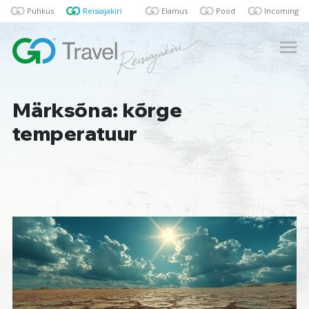
Puhkus
Reisiajakiri
Elamus
Pood
Incoming
Märksõna: kõrge
temperatuur