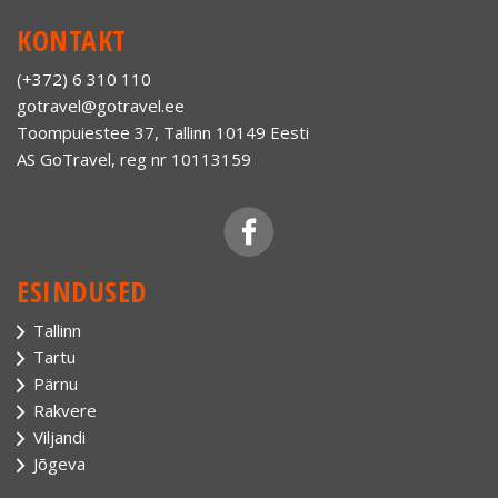
KONTAKT
(+372) 6 310 110
gotravel@gotravel.ee
Toompuiestee 37, Tallinn 10149 Eesti
AS GoTravel, reg nr 10113159
ESINDUSED
Tallinn
Tartu
Pärnu
Rakvere
Viljandi
Jõgeva