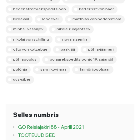
hedenströmi ekspeditsioon
karl ernst von baer
kirdeväil
loodeväil
matthias von hedenström
mihhail vassiljev
nikolai rumjantsev
nikolai von schilling
novaja zemlja
otto von kotzebue
paakjää
põhja-jäämeri
põhjapoolus
polaarekspeditsioonid 19. sajandil
polõnja
sannikovi maa
taimõri poolsaar
uus-siber
Selles numbris
GO Reisiajakiri 88 - Aprill 2021
TOOTEUUDISED