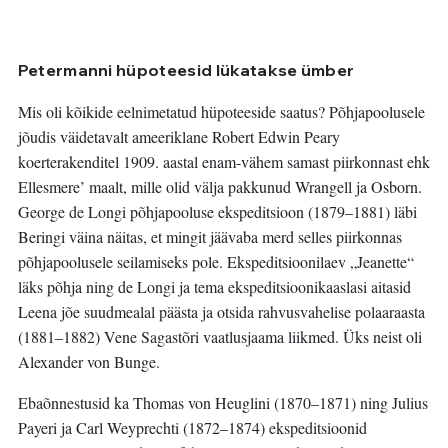
Petermanni hüpoteesid lükatakse ümber
Mis oli kõikide eelnimetatud hüpoteeside saatus? Põhjapoolusele
jõudis väidetavalt ameeriklane Robert Edwin Peary
koerterakenditel 1909. aastal enam-vähem samast piirkonnast ehk
Ellesmere’ maalt, mille olid välja pakkunud Wrangell ja Osborn.
George de Longi põhjapooluse ekspeditsioon (1879–1881) läbi
Beringi väina näitas, et mingit jäävaba merd selles piirkonnas
põhjapoolusele seilamiseks pole. Ekspeditsioonilaev „Jeanette“
läks põhja ning de Longi ja tema ekspeditsioonikaaslasi aitasid
Leena jõe suudmealal päästa ja otsida rahvusvahelise polaaraasta
(1881–1882) Vene Sagastõri vaatlusjaama liikmed. Üks neist oli
Alexander von Bunge.
Ebaõnnestusid ka Thomas von Heuglini (1870–1871) ning Julius
Payeri ja Carl Weyprechti (1872–1874) ekspeditsioonid