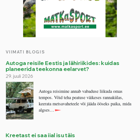
VIIMATI BLOGIS
Autoga reisile Eestis ja lähiriikides: kuidas
planeerida teekonna eelarvet?
29. juuli 2026
Autoga reisimine annab vabaduse liikuda omas
tempos. Võid teha peatuse väikeses rannakülas,
keerata metsavaheteele või jääda ööseks paika, mida
algses…
Kreetast ei saa iial isu täis