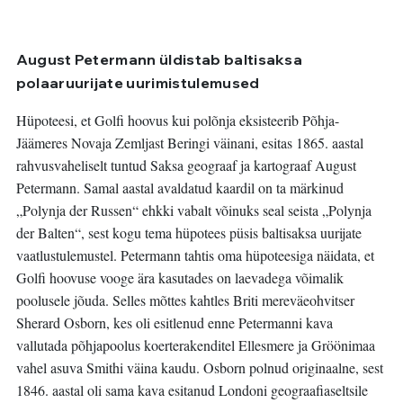
August Petermann üldistab baltisaksa
polaaruurijate uurimistulemused
Hüpoteesi, et Golfi hoovus kui polõnja eksisteerib Põhja-
Jäämeres Novaja Zemljast Beringi väinani, esitas 1865. aastal
rahvusvaheliselt tuntud Saksa geograaf ja kartograaf August
Petermann. Samal aastal avaldatud kaardil on ta märkinud
„Polynja der Russen“ ehkki vabalt võinuks seal seista „Polynja
der Balten“, sest kogu tema hüpotees püsis baltisaksa uurijate
vaatlustulemustel. Petermann tahtis oma hüpoteesiga näidata, et
Golfi hoovuse vooge ära kasutades on laevadega võimalik
poolusele jõuda. Selles mõttes kahtles Briti mereväeohvitser
Sherard Osborn, kes oli esitlenud enne Petermanni kava
vallutada põhjapoolus koerterakenditel Ellesmere ja Gröönimaa
vahel asuva Smithi väina kaudu. Osborn polnud originaalne, sest
1846. aastal oli sama kava esitanud Londoni geograafiaseltsile