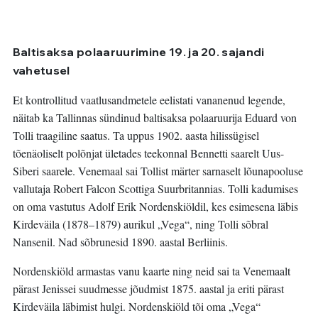
Baltisaksa polaaruurimine 19. ja 20. sajandi
vahetusel
Et kontrollitud vaatlusandmetele eelistati vananenud legende,
näitab ka Tallinnas sündinud baltisaksa polaaruurija Eduard von
Tolli traagiline saatus. Ta uppus 1902. aasta hilissügisel
tõenäoliselt polõnjat ületades teekonnal Bennetti saarelt Uus-
Siberi saarele. Venemaal sai Tollist märter sarnaselt lõunapooluse
vallutaja Robert Falcon Scottiga Suurbritannias. Tolli kadumises
on oma vastutus Adolf Erik Nordenskiöldil, kes esimesena läbis
Kirdeväila (1878–1879) aurikul „Vega“, ning Tolli sõbral
Nansenil. Nad sõbrunesid 1890. aastal Berliinis.
Nordenskiöld armastas vanu kaarte ning neid sai ta Venemaalt
pärast Jenissei suudmesse jõudmist 1875. aastal ja eriti pärast
Kirdeväila läbimist hulgi. Nordenskiöld tõi oma „Vega“