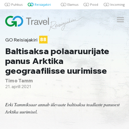
Puhkus
Reisiajakiri
Elamus
Pood
Incoming
GO Reisiajakiri
88
Baltisaksa polaaruurijate
panus Arktika
geograafilisse uurimisse
Timo Tamm
21. aprill 2021
Erki Tammiksaar annab ülevaate baltisaksa teadlaste panusest
Arktika uurimisel.