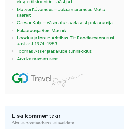
ekspeditsioonide päästjad
Matvei Kõvamees – polaarmeremees Muhu
saarelt
Caesar Kaljo – väsimatu saarlasest polaaruurija
Polaaruurija Rein Männik
Loodus ja linnud Arktikas. Tiit Randla meenutusi
aastaist 1974–1983
Toomas Asser jääkarude sünnikodus
Arktika raamatutest
Lisa kommentaar
Sinu e-postiaadressi ei avaldata.