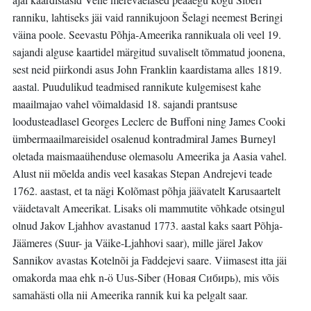
ranniku, lahtiseks jäi vaid rannikujoon Šelagi neemest Beringi
väina poole. Seevastu Põhja-Ameerika rannikuala oli veel 19.
sajandi alguse kaartidel märgitud suvaliselt tõmmatud joonena,
sest neid piirkondi asus John Franklin kaardistama alles 1819.
aastal. Puudulikud teadmised rannikute kulgemisest kahe
maailmajao vahel võimaldasid 18. sajandi prantsuse
loodusteadlasel Georges Leclerc de Buffoni ning James Cooki
ümbermaailmareisidel osalenud kontradmiral James Burneyl
oletada maismaaühenduse olemasolu Ameerika ja Aasia vahel.
Alust nii mõelda andis veel kasakas Stepan Andrejevi teade
1762. aastast, et ta nägi Kolõmast põhja jäävatelt Karusaartelt
väidetavalt Ameerikat. Lisaks oli mammutite võhkade otsingul
olnud Jakov Ljahhov avastanud 1773. aastal kaks saart Põhja-
Jäämeres (Suur- ja Väike-Ljahhovi saar), mille järel Jakov
Sannikov avastas Kotelnõi ja Faddejevi saare. Viimasest itta jäi
omakorda maa ehk n-ö Uus-Siber (Новая Сибирь), mis võis
samahästi olla nii Ameerika rannik kui ka pelgalt saar.