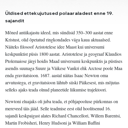
Üldised ettekujutused polaaraladest enne 19.
sajandit
Mõned antiikajastu ideed, mis sündisid 350–300 aastat enne
Kristust, olid õpetatud ringkondades väga kaua aktuaalsed.
Näiteks filosoof Aristotelese idee Maast kui universumi
keskpunktist püsis 1800 aastat. Aristotelese ja geograaf Klaudios
Ptolemaiose järgi hoidis Maad universumi keskpunktis ja püstises
asendis suunaga Suure ja Väikese Vankri ehk Arctose poole Maa
enda gravitatsioon. 1687. aastal näitas Isaac Newton oma
arvutustega, et gravitatsioon lähtub siiski Päikesest, mis mõjutas
selleks ajaks teada olnud planeetide liikumise trajektoori.
Newtoni eluajaks oli juba teada, et põhjapooluse piirkonnas on
mereveed täis jääd. Selle teadmise eest olid hoolitsenud 16.
sajandi keskpaigast alates Richard Chancellori, Willem Barentsi,
Martin Frobisheri, Henry Hudsoni ja William Baffini