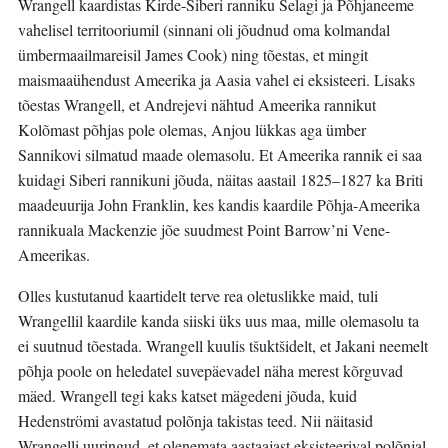
Wrangell kaardistas Kirde-Siberi ranniku Šelagi ja Põhjaneeme
vahelisel territooriumil (sinnani oli jõudnud oma kolmandal
ümbermaailmareisil James Cook) ning tõestas, et mingit
maismaaühendust Ameerika ja Aasia vahel ei eksisteeri. Lisaks
tõestas Wrangell, et Andrejevi nähtud Ameerika rannikut
Kolõmast põhjas pole olemas, Anjou lükkas aga ümber
Sannikovi silmatud maade olemasolu. Et Ameerika rannik ei saa
kuidagi Siberi rannikuni jõuda, näitas aastail 1825–1827 ka Briti
maadeuurija John Franklin, kes kandis kaardile Põhja-Ameerika
rannikuala Mackenzie jõe suudmest Point Barrow’ni Vene-
Ameerikas.
Olles kustutanud kaartidelt terve rea oletuslikke maid, tuli
Wrangellil kaardile kanda siiski üks uus maa, mille olemasolu ta
ei suutnud tõestada. Wrangell kuulis tšuktšidelt, et Jakani neemelt
põhja poole on heledatel suvepäevadel näha merest kõrguvad
mäed. Wrangell tegi kaks katset mägedeni jõuda, kuid
Hedenströmi avastatud polõnja takistas teed. Nii näitasid
Wrangelli uuringud, et olenemata aastaajast eksisteerival polõnjal