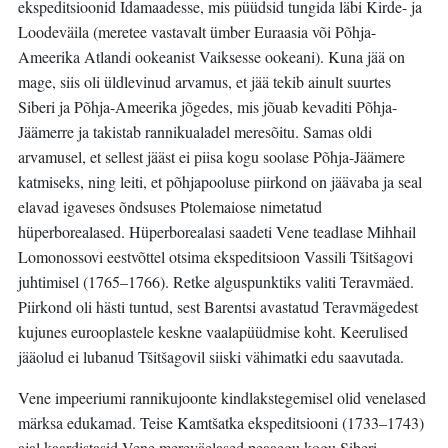
ekspeditsioonid Idamaadesse, mis püüdsid tungida läbi Kirde- ja
Loodeväila (meretee vastavalt ümber Euraasia või Põhja-
Ameerika Atlandi ookeanist Vaiksesse ookeani). Kuna jää on
mage, siis oli üldlevinud arvamus, et jää tekib ainult suurtes
Siberi ja Põhja-Ameerika jõgedes, mis jõuab kevaditi Põhja-
Jäämerre ja takistab rannikualadel meresõitu. Samas oldi
arvamusel, et sellest jääst ei piisa kogu soolase Põhja-Jäämere
katmiseks, ning leiti, et põhjapooluse piirkond on jäävaba ja seal
elavad igaveses õndsuses Ptolemaiose nimetatud
hüperborealased. Hüperborealasi saadeti Vene teadlase Mihhail
Lomonossovi eestvõttel otsima ekspeditsioon Vassili Tšitšagovi
juhtimisel (1765–1766). Retke alguspunktiks valiti Teravmäed.
Piirkond oli hästi tuntud, sest Barentsi avastatud Teravmägedest
kujunes eurooplastele keskne vaalapüüdmise koht. Keerulised
jääolud ei lubanud Tšitšagovil siiski vähimatki edu saavutada.
Vene impeeriumi rannikujoonte kindlakstegemisel olid venelased
märksa edukamad. Teise Kamtšatka ekspeditsiooni (1733–1743)
ajal kaardistasid Vene mereväelased peaaegu kogu Siberi