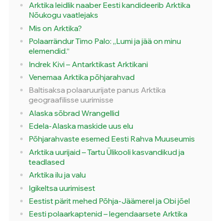
Arktika leidlik naaber Eesti kandideerib Arktika
Nõukogu vaatlejaks
Mis on Arktika?
Polaarrändur Timo Palo: „Lumi ja jää on minu
elemendid.“
Indrek Kivi – Antarktikast Arktikani
Venemaa Arktika põhjarahvad
Baltisaksa polaaruurijate panus Arktika
geograafilisse uurimisse
Alaska sõbrad Wrangellid
Edela-Alaska maskide uus elu
Põhjarahvaste esemed Eesti Rahva Muuseumis
Arktika uurijaid – Tartu Ülikooli kasvandikud ja
teadlased
Arktika ilu ja valu
Igikeltsa uurimisest
Eestist pärit mehed Põhja-Jäämerel ja Obi jõel
Eesti polaarkaptenid – legendaarsete Arktika