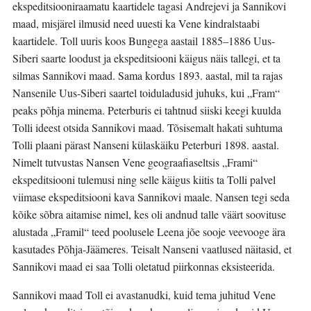
ekspeditsiooniraamatu kaartidele tagasi Andrejevi ja Sannikovi
maad, misjärel ilmusid need uuesti ka Vene kindralstaabi
kaartidele. Toll uuris koos Bungega aastail 1885–1886 Uus-
Siberi saarte loodust ja ekspeditsiooni käigus näis tallegi, et ta
silmas Sannikovi maad. Sama kordus 1893. aastal, mil ta rajas
Nansenile Uus-Siberi saartel toiduladusid juhuks, kui „Fram“
peaks põhja minema. Peterburis ei tahtnud siiski keegi kuulda
Tolli ideest otsida Sannikovi maad. Tõsisemalt hakati suhtuma
Tolli plaani pärast Nanseni külaskäiku Peterburi 1898. aastal.
Nimelt tutvustas Nansen Vene geograafiaseltsis „Frami“
ekspeditsiooni tulemusi ning selle käigus kiitis ta Tolli palvel
viimase ekspeditsiooni kava Sannikovi maale. Nansen tegi seda
kõike sõbra aitamise nimel, kes oli andnud talle väärt soovituse
alustada „Framil“ teed poolusele Leena jõe sooje veevooge ära
kasutades Põhja-Jäämeres. Teisalt Nanseni vaatlused näitasid, et
Sannikovi maad ei saa Tolli oletatud piirkonnas eksisteerida.
Sannikovi maad Toll ei avastanudki, kuid tema juhitud Vene