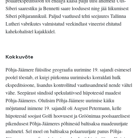
polaarekspeditsioon tõi endaga kaasa palju uusi andmeid Uus-
Siberi saarestiku ja Bennetti saare loodusest ning jää liikumisest
Siberi põhjarannikuil. Paljud vaatlused tehti seejuures Tallinna
Lutheri vabrikutes valmistatud veekindlast vineerist ehitatud
kahekohalistel kajakkidel.
Kokkuvõte
Põhja-Jäämere füüsilise geograafia uurimine 19. sajandi esimesel
poolel tõestab, et kuigi piirkonna uurimiseks korraldati hulk
ekspeditsioone, lisandus kontrollitud vaatlusandmeid nende vältel
vähe. Seepärast sündisid spekulatiivsed hüpoteesid maadest
Põhja-Jäämeres. Olulisim Põhja-Jäämere uurimise käiku
mõjutanud inimene 19. sajandil oli August Petermann, kelle
hüpoteesid soojast Golfi hoovusest ja Gröönimaa poolsaarelisest
pikendusest Põhja-Jäämeres põhinesid baltisaksa maadeuurijate
andmetel. Sel moel on baltisaksa polaaruurijate panus Põhja-