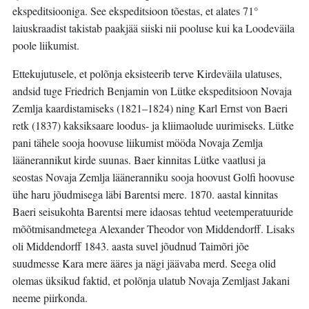
ekspeditsiooniga. See ekspeditsioon tõestas, et alates 71°
laiuskraadist takistab paakjää siiski nii pooluse kui ka Loodeväila
poole liikumist.
Ettekujutusele, et polõnja eksisteerib terve Kirdeväila ulatuses,
andsid tuge Friedrich Benjamin von Lütke ekspeditsioon Novaja
Zemlja kaardistamiseks (1821–1824) ning Karl Ernst von Baeri
retk (1837) kaksiksaare loodus- ja kliimaolude uurimiseks. Lütke
pani tähele sooja hoovuse liikumist mööda Novaja Zemlja
läänerannikut kirde suunas. Baer kinnitas Lütke vaatlusi ja
seostas Novaja Zemlja lääneranniku sooja hoovust Golfi hoovuse
ühe haru jõudmisega läbi Barentsi mere. 1870. aastal kinnitas
Baeri seisukohta Barentsi mere idaosas tehtud veetemperatuuride
mõõtmisandmetega Alexander Theodor von Middendorff. Lisaks
oli Middendorff 1843. aasta suvel jõudnud Taimõri jõe
suudmesse Kara mere ääres ja nägi jäävaba merd. Seega olid
olemas üksikud faktid, et polõnja ulatub Novaja Zemljast Jakani
neeme piirkonda.