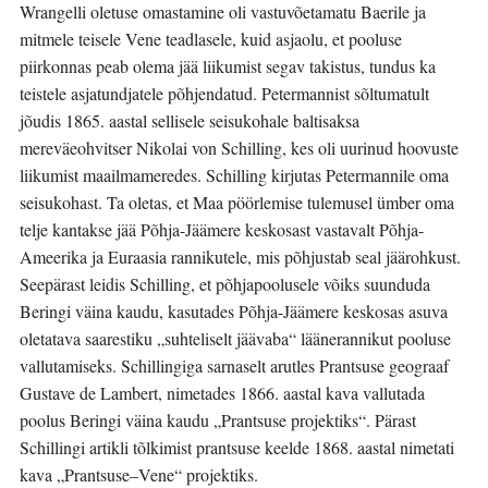
Wrangelli oletuse omastamine oli vastuvõetamatu Baerile ja
mitmele teisele Vene teadlasele, kuid asjaolu, et pooluse
piirkonnas peab olema jää liikumist segav takistus, tundus ka
teistele asjatundjatele põhjendatud. Petermannist sõltumatult
jõudis 1865. aastal sellisele seisukohale baltisaksa
mereväeohvitser Nikolai von Schilling, kes oli uurinud hoovuste
liikumist maailmameredes. Schilling kirjutas Petermannile oma
seisukohast. Ta oletas, et Maa pöörlemise tulemusel ümber oma
telje kantakse jää Põhja-Jäämere keskosast vastavalt Põhja-
Ameerika ja Euraasia rannikutele, mis põhjustab seal jäärohkust.
Seepärast leidis Schilling, et põhjapoolusele võiks suunduda
Beringi väina kaudu, kasutades Põhja-Jäämere keskosas asuva
oletatava saarestiku „suhteliselt jäävaba“ läänerannikut pooluse
vallutamiseks. Schillingiga sarnaselt arutles Prantsuse geograaf
Gustave de Lambert, nimetades 1866. aastal kava vallutada
poolus Beringi väina kaudu „Prantsuse projektiks“. Pärast
Schillingi artikli tõlkimist prantsuse keelde 1868. aastal nimetati
kava „Prantsuse–Vene“ projektiks.