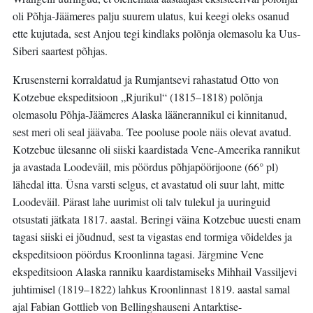
oli Põhja-Jäämeres palju suurem ulatus, kui keegi oleks osanud
ette kujutada, sest Anjou tegi kindlaks polõnja olemasolu ka Uus-
Siberi saartest põhjas.
Krusensterni korraldatud ja Rumjantsevi rahastatud Otto von
Kotzebue ekspeditsioon „Rjurikul“ (1815–1818) polõnja
olemasolu Põhja-Jäämeres Alaska läänerannikul ei kinnitanud,
sest meri oli seal jäävaba. Tee pooluse poole näis olevat avatud.
Kotzebue ülesanne oli siiski kaardistada Vene-Ameerika rannikut
ja avastada Loodeväil, mis pöördus põhjapöörijoone (66° pl)
lähedal itta. Üsna varsti selgus, et avastatud oli suur laht, mitte
Loodeväil. Pärast lahe uurimist oli talv tulekul ja uuringuid
otsustati jätkata 1817. aastal. Beringi väina Kotzebue uuesti enam
tagasi siiski ei jõudnud, sest ta vigastas end tormiga võideldes ja
ekspeditsioon pöördus Kroonlinna tagasi. Järgmine Vene
ekspeditsioon Alaska ranniku kaardistamiseks Mihhail Vassiljevi
juhtimisel (1819–1822) lahkus Kroonlinnast 1819. aastal samal
ajal Fabian Gottlieb von Bellingshauseni Antarktise-