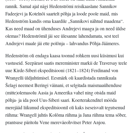
rannik. Samal ajal nägi Hedenströmi reisikaaslane Sannikov
Fadeejevi ja Kotelnõi saartelt põhja ja loode poole maid, mis
Hedenström kandis oma kaardile „Sannikovi nähtud maadena“.
Kas need maad on ühenduses Andrejevi maaga ja on need üldse
olemas? Hedenströmil jäi see ülesanne lahendamata, sest teel
Andrejevi maale jäi ette polõnja – lahvandus Põhja-Jäämeres.
Hedenström oli endaga kaasa toonud rohkem uusi küsimusi kui
vastuseid. Seepärast saatis mereminister markii de Traversay teele
uue Kirde-Siberi ekspeditsiooni (1821–1824) Ferdinand von
Wrangelli üldjuhtimisel. Eesmärk oli kaardistada rannikuala
Šelagi neemest Beringi väinani, et selgitada maismaaühenduse
(mitte)olemasolu Aasia ja Ameerika vahel ning otsida maid
põhja- ja ida pool Uus-Siberi saari. Koerterakenditel mööda
merejääd liikunud ekspeditsioonil oli kaks iseseisvalt tegutsenud
rühma: Wrangell juhtis Kolõma rühma ja Jana rühma tema sõber,
prantsuse päritolu Vene mereväeohvitser Peter Anjou.