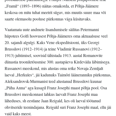
„Framil“ (1893–1896) näitas omakorda, et Põhja-Jäämere
keskosa on mitu tuhat meetrit sügav, mis muutis suure maa või
saarte olemasolu pooluse piirkonnas väga küsitavaks.
Vaatamata uute andmete lisandumisele säilitas Petermanni
hüpotees Golfi hoovusest Põhja-Jäämeres oma aktuaalsuse veel
20. sajandi algulgi. Kaks Vene ekspeditsiooni, üks Georgi
Brussilovi (1912–1914) ja teine Vladimir Russanovi (1912–
1913) juhtimisel, soovisid tähistada 1913. aastal Romanovite
dünastia trooniletõusmise 300. aastapäeva Kirdeväila läbimisega.
Russanovi meeskond, mis alustas oma retke Novaja Zemljalt
laeval „Herkules“, jäi kadunuks Taimõri lääneranniku piirkonnas,
Aleksandrovsk-Murmanist teed alustanud Brussilovi kuunar
„Püha Anna“ aga kusagil Franz Josephi maast põhja pool. Osa
Brussilovi meeskonnast lahkus laevalt Franz Josephi maa
läheduses, sh eestlane Jaan Reigald, kes oli laeval töötanud
ohvitseride teenindajana. Reigald suri Franz Josephi maal, ellu jäi
vaid kaks meest.