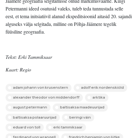
Jäämere geograafia selgitamisse olnud märkimisväärne. Kuigi
Petermanni ideed osutusid valeks, tuleb teda tunnustada selle
eest, et tema initsiatiivil alanud ekspeditsioonid aitasid 20. sajandi
alguseks välja selgitada, milline on Põhja-Jäämere tegelik
füüsiline geograafia.
Tekst: Erki Tammiksaar
Kaart: Regio
adam johann von krusenstern
adolf erik nordenskiöld
alexander theodor von middendorff
arktika
august petermann
baltisaksa maadeuurijad
baltisaksa polaaruurijad
beringi väin
eduard von toll
erki tammiksaar
ferdinand von wrangell
friedrich benjamin von lütke