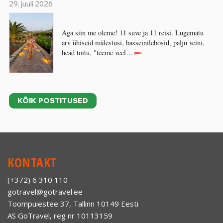
29. juuli 2026
Aga siin me oleme! 11 suve ja 11 reisi. Lugematu
arv ühiseid mälestusi, basseinilebosid, palju veini,
head toitu, "teeme veel…
KÕIK POSTITUSED
KONTAKT
(+372) 6 310 110
gotravel@gotravel.ee
Toompuiestee 37, Tallinn 10149 Eesti
AS GoTravel, reg nr 10113159