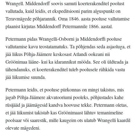
Wrangell. Middendorff soovis samuti koerterakenditel poolust
vallutada, kuid leidis, et ekspeditsiooni parim alguspunkt on
Teravmägede põhjarannik. Oma 1846. aasta pooluse vallutamise
plaanist kirjutas Middendorff Petermannile 1866. aastal.
Petermann pidas Wrangelli-Osborni ja Middendorffi pooluse
vallutamise kavu teostatamatuks. Ta põhjendas seda asjaoluga, et
jää liikus Põhja-Jäämere keskosast Atlandi ookeani nii
Gröönimaa lääne- kui ka idarannikut mööda. See oli üldteada ja
tähendanuks, et koerterakenditel tuleb poolusele rühkida vastu
jää liikumise suunda.
Petermann leidis, et pooluse piirkonnas on mingi takistus, mis
jagab Põhja-Jäämere akvatooriumi pooleks, põhjustades kahe
rüsijääd ja jäämägesid kandva hoovuse tekke. Petermann oletas,
et jää liikumist takistab kas Gröönimaast lähtuv temanimeline
poolsaar või saarestik, mille kaugeim ots ulatub Wrangelli kaardil
olevate mägedeni.