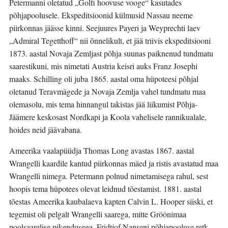
Petermanni oletatud „Golfi hoovuse vooge“ kasutades
põhjapoolusele. Ekspeditsioonid külmusid Nassau neeme
piirkonnas jäässe kinni. Seejuures Payeri ja Weyprechti laev
„Admiral Tegetthoff“ nii õnnelikult, et jää triivis ekspeditsiooni
1873. aastal Novaja Zemljast põhja suunas paiknenud tundmatu
saarestikuni, mis nimetati Austria keisri auks Franz Josephi
maaks. Schilling oli juba 1865. aastal oma hüpoteesi põhjal
oletanud Teravmägede ja Novaja Zemlja vahel tundmatu maa
olemasolu, mis tema hinnangul takistas jää liikumist Põhja-
Jäämere keskosast Nordkapi ja Koola vahelisele rannikualale,
hoides neid jäävabana.
Ameerika vaalapüüdja Thomas Long avastas 1867. aastal
Wrangelli kaardile kantud piirkonnas mäed ja ristis avastatud maa
Wrangelli nimega. Petermann polnud nimetamisega rahul, sest
hoopis tema hüpotees olevat leidnud tõestamist. 1881. aastal
tõestas Ameerika kaubalaeva kapten Calvin L. Hooper siiski, et
tegemist oli pelgalt Wrangelli saarega, mitte Gröönimaa
poolsaarelise pikendusega. Fridtjof Nanseni põhjapooluse retk