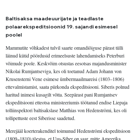
Baltisaksa maadeuurijate ja teadlaste
polaarekspeditsioonid 19. sajandi esimesel
poolel
Mammutite võhkadest tulvil saarte omandiõiguse pärast tülli
läinud kütid pöördusid erimeelsuste lahendamiseks Peterburi
võimude poole. Keskvõim otsustas eesotsas majandusminister
Nikolai Rumjantseviga, kes oli toetanud Adam Johann von
Krusensterni Vene esimese ümbermaailmareisi (1803–1806)
ettevalmistamist, saata piirkonda ekspeditsiooni. Siberis polnud
haritud inimesi kusagilt võtta. Seepärast pani Rumjantsev
ekspeditsiooni etteotsa ministeeriumis töötanud endise Liepaja
tolliinspektori baltisakslase Matthias von Hedenströmi, kes oli
tollipettuste eest Siberisse saadetud.
Merejääl koerterakenditel toimunud Hedenströmi ekspeditsioon
(1809–1810) tõestas, et Uus-Siber on saar, mitte Ameerika