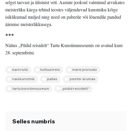
selget taevast ja ülisinist vett. Aastate jooksul valminud arvukates
meisterliku käega tehtud teostes väljenduvad kunstniku kõige
isiklikumad muljed ning need on paberile või lõuendile pandud
äärmise meisterlikkusega.
***
Näitus „Pildid reisidelt“ Tartu Kunstimuuseumis on avatud kuni
28. septembrini.
karin luts
kultuurireis
mare joonsalu
naiskunstnik
pallas
peeter arumaa
tartu kunstimuuseum
„pildid reisidelt“
Selles numbris