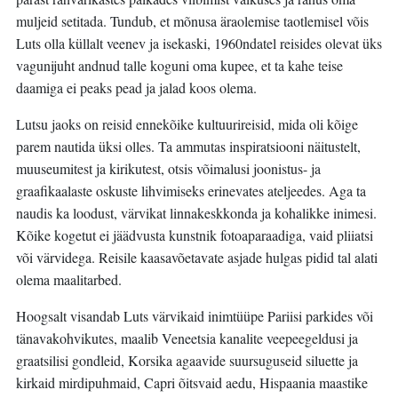
muljeid setitada. Tundub, et mõnusa äraolemise taotlemisel võis
Luts olla küllalt veenev ja isekaski, 1960ndatel reisides olevat üks
vagunijuht andnud talle koguni oma kupee, et ta kahe teise
daamiga ei peaks pead ja jalad koos olema.
Lutsu jaoks on reisid ennekõike kultuurireisid, mida oli kõige
parem nautida üksi olles. Ta ammutas inspiratsiooni näitustelt,
muuseumitest ja kirikutest, otsis võimalusi joonistus- ja
graafikaalaste oskuste lihvimiseks erinevates ateljeedes. Aga ta
naudis ka loodust, värvikat linnakeskkonda ja kohalikke inimesi.
Kõike kogetut ei jäädvusta kunstnik fotoaparaadiga, vaid pliiatsi
või värvidega. Reisile kaasavõetavate asjade hulgas pidid tal alati
olema maalitarbed.
Hoogsalt visandab Luts värvikaid inimtüüpe Pariisi parkides või
tänavakohvikutes, maalib Veneetsia kanalite veepeegeldusi ja
graatsilisi gondleid, Korsika agaavide suursuguseid siluette ja
kirkaid mirdipuhmaid, Capri õitsvaid aedu, Hispaania maastike