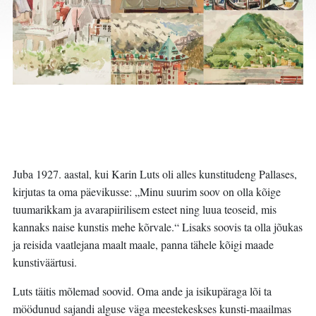
Juba 1927. aastal, kui Karin Luts oli alles kunstitudeng Pallases,
kirjutas ta oma päevikusse: „Minu suurim soov on olla kõige
tuumarikkam ja avarapiirilisem esteet ning luua teoseid, mis
kannaks naise kunstis mehe kõrvale.“ Lisaks soovis ta olla jõukas
ja reisida vaatlejana maalt maale, panna tähele kõigi maade
kunstiväärtusi.
Luts täitis mõlemad soovid. Oma ande ja isikupäraga lõi ta
möödunud sajandi alguse väga meestekeskses kunsti-maailmas