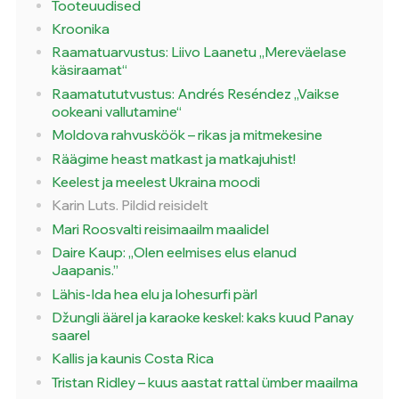
Tooteuudised
Kroonika
Raamatuarvustus: Liivo Laanetu „Mereväelase
käsiraamat“
Raamatututvustus: Andrés Reséndez „Vaikse
ookeani vallutamine“
Moldova rahvusköök – rikas ja mitmekesine
Räägime heast matkast ja matkajuhist!
Keelest ja meelest Ukraina moodi
Karin Luts. Pildid reisidelt
Mari Roosvalti reisimaailm maalidel
Daire Kaup: „Olen eelmises elus elanud
Jaapanis.”
Lähis-Ida hea elu ja lohesurfi pärl
Džungli äärel ja karaoke keskel: kaks kuud Panay
saarel
Kallis ja kaunis Costa Rica
Tristan Ridley – kuus aastat rattal ümber maailma