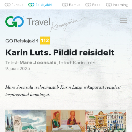
Puhkus
Reisiajakiri
Elamus
Pood
Incoming
GO Reisiajakiri
112
Karin Luts. Pildid reisidelt
Tekst:
Mare Joonsalu
, fotod: Karin Luts
9. juuni 2025
Mare Joonsalu iseloomustab Karin Lutsu isikupärast reisidest
inspireeritud loomingut.