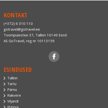
KONTAKT
(+372) 6 310 110
gotravel@gotravel.ee
Toompuiestee 37, Tallinn 10149 Eesti
AS GoTravel, reg nr 10113159
ESINDUSED
Tallinn
Tartu
Pärnu
Rakvere
Viljandi
Jõgeva