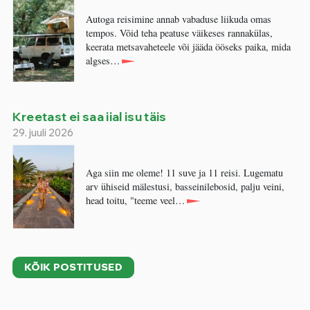
Autoga reisimine annab vabaduse liikuda omas
tempos. Võid teha peatuse väikeses rannakülas,
keerata metsavaheteele või jääda ööseks paika, mida
algses…
Kreetast ei saa iial isu täis
29. juuli 2026
Aga siin me oleme! 11 suve ja 11 reisi. Lugematu
arv ühiseid mälestusi, basseinilebosid, palju veini,
head toitu, "teeme veel…
KÕIK POSTITUSED