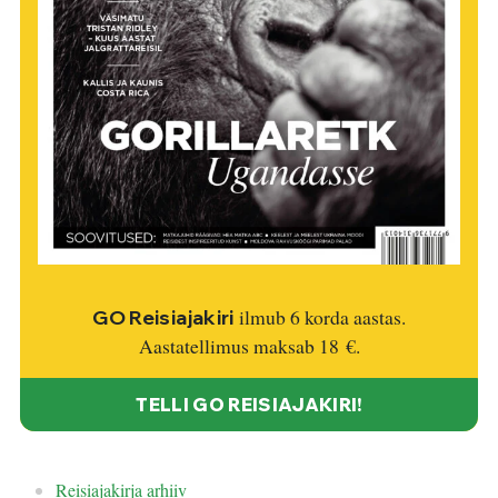
ilmub 6 korda aastas.
GO Reisiajakiri
Aastatellimus maksab
18 €
.
TELLI GO REISIAJAKIRI!
Reisiajakirja arhiiv