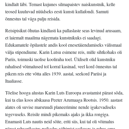
kindlalt läbi. Temast kujunes silmapaistev naiskunstnik, kelle
teosed kuuluvad nüüdseks eesti kunsti kullafondi. Samuti
õnnestus tal väga palju reisida.
Reisipisikut õhutas kindlasti ka pallaslaste seas levinud arusaam,
et laiemalt maailma nägemata kunstnikuks ei saadagi.
Edukamatele õpilastele andis kool enesetäiendamiseks välismaal
välja stipendiume. Karin Lutsu esimene reis, mille sihtkohaks oli
Pariis, toimuski taolise kooliraha toel. Üldiselt olid kunstniku
rahalised võimalused tol korral kasinad, veel kord õnnestus tal
pikem reis ette võtta alles 1939. aastal, seekord Pariisi ja
Itaaliasse.
Tõelise hooga alustas Karin Luts Euroopa avastamist pärast sõda,
kui ta elas koos abikaasa Peeter Arumaaga Rootsis. 1950. aastast
alates oli suvise marsruudi planeerimine nende igakevadiseks
tegevuseks. Reisile mindi pikemaks ajaks ja ikka rongiga.
Enamasti Luts nautis neid sõite, eriti siis, kui tal oli võimalus
pärast rahvarikastes paikades viibimist vaikuses ja rahus oma