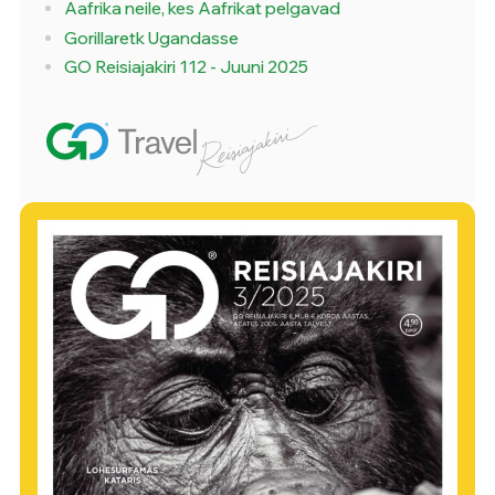
Aafrika neile, kes Aafrikat pelgavad
Gorillaretk Ugandasse
GO Reisiajakiri 112 - Juuni 2025