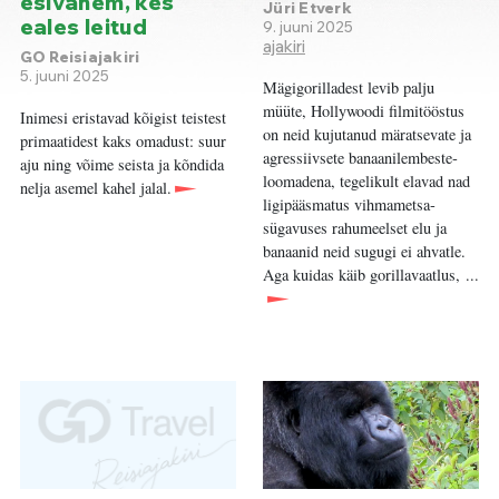
esivanem, kes
Jüri Etverk
eales leitud
9. juuni 2025
ajakiri
GO Reisiajakiri
5. juuni 2025
Mägigorilladest levib palju
müüte, Hollywoodi filmitööstus
Inimesi eristavad kõigist teistest
on neid kujutanud märatsevate ja
primaatidest kaks omadust: suur
agressiivsete banaanilembeste­
aju ning võime seista ja kõndida
loomadena, tegelikult elavad nad
nelja asemel kahel jalal.
ligipääsmatus vihmametsa­
sügavuses rahumeelset elu ja
banaanid neid sugugi ei ahvatle.
Aga kuidas käib gorillavaatlus, ...