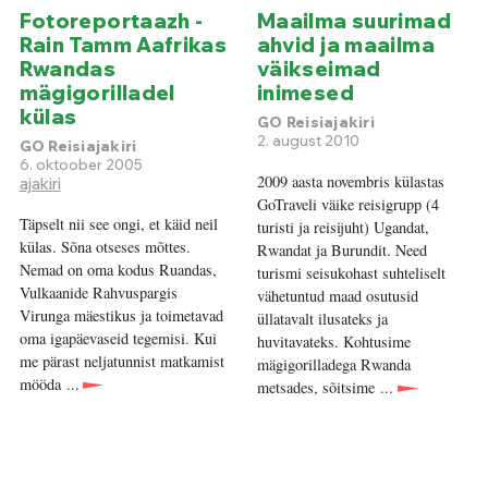
Fotoreportaazh -
Maailma suurimad
Rain Tamm Aafrikas
ahvid ja maailma
Rwandas
väikseimad
mägigorilladel
inimesed
külas
GO Reisiajakiri
2. august 2010
GO Reisiajakiri
6. oktoober 2005
2009 aasta novembris külastas
ajakiri
GoTraveli väike reisigrupp (4
Täpselt nii see ongi, et käid neil
turisti ja reisijuht) Ugandat,
külas. Sõna otseses mõttes.
Rwandat ja Burundit. Need
Nemad on oma kodus Ruandas,
turismi seisukohast suhteliselt
Vulkaanide Rahvuspargis
vähetuntud maad osutusid
Virunga mäestikus ja toimetavad
üllatavalt ilusateks ja
oma igapäevaseid tegemisi. Kui
huvitavateks. Kohtusime
me pärast neljatunnist matkamist
mägigorilladega Rwanda
mööda ...
metsades, sõitsime ...