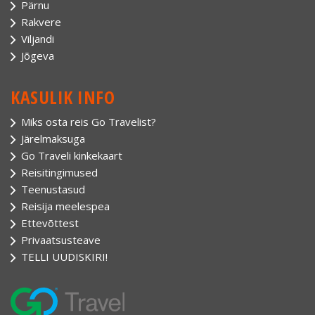
Pärnu
Rakvere
Viljandi
Jõgeva
KASULIK INFO
Miks osta reis Go Travelist?
Järelmaksuga
Go Traveli kinkekaart
Reisitingimused
Teenustasud
Reisija meelespea
Ettevõttest
Privaatsusteave
TELLI UUDISKIRI!