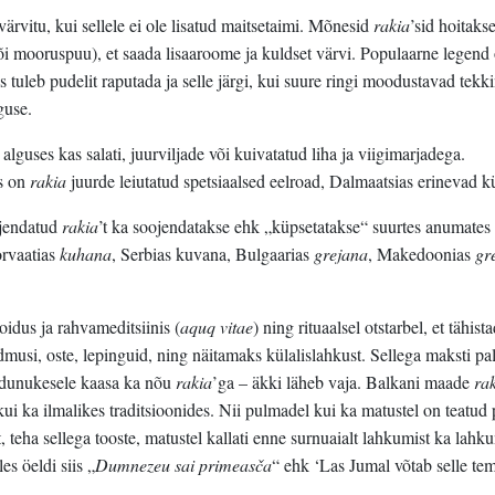
värvitu, kui sellele ei ole lisatud maitsetaimi. Mõnesid
rakia
’sid hoitaks
õi mooruspuu), et saada lisaaroome ja kuldset värvi. Populaarne legend 
uleb pudelit raputada ja selle järgi, kui suure ringi moodustavad tekk
guse.
i alguses kas salati, juurviljade või kuivatatud liha ja viigimarjadega.
s on
rakia
juurde leiutatud spetsiaalsed eelroad, Dalmaatsias erinevad k
ahjendatud
rakia
’t ka soojendatakse ehk „küpsetatakse“ suurtes anumates
orvaatias
kuhana
, Serbias kuvana, Bulgaarias
grejana
, Makedoonias
gr
oidus ja rahvameditsiinis (
aquq
vitae
) ning rituaalsel otstarbel, et tähista
musi, oste, lepinguid, ning näitamaks külalislahkust. Sellega maksti pa
adunukesele kaasa ka nõu
rakia
’ga – äkki läheb vaja. Balkani maade
ra
 kui ka ilmalikes traditsioonides. Nii pulmadel kui ka matustel on teatu
t, teha sellega tooste, matustel kallati enne surnuaialt lahkumist ka lahk
es öeldi siis „
Dumnezeu sai primeasča
“ ehk ‘Las Jumal võtab selle te