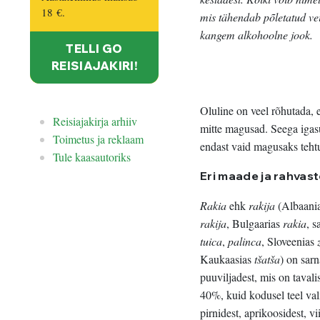
18 €
.
mis tähendab põletatud vein
kangem alkohoolne jook.
TELLI GO
REISIAJAKIRI!
Oluline on veel rõhutada, 
Reisiajakirja arhiiv
mitte magusad. Seega igasu
Toimetus ja reklaam
endast vaid magusaks tehtu
Tule kaasautoriks
Eri maade ja rahvas
Rakia
ehk
rakija
(Albaani
rakija
, Bulgaarias
rakia
, 
tuica
,
palinca
, Sloveenias
Kaukaasias
tšatša
) on sarn
puuviljadest, mis on tavali
40%, kuid kodusel teel val
pirnidest, aprikoosidest, v