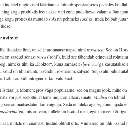
a kindlatel tingimustel kääritamist toimub spetsiaalsetes padades kindlal
on ning kogu produktis leotatakse veel enne pudelitesse valamist õunapuu
iga kogu protsessis muudab
raki
nn pehmeks
raki
’ks, mida kõlbab juua 
 üldse.
 ravimid
ile lisatakse ürte, on selle aromaatse napsu nimi
travarica
. See on Horv
imi on saadud sõnast
trava
(’rohi’), kuid see tähendab erinevaid rohttaim
oogi nimeks tihti ka „Doktor“, kuna sarnaselt
šljivovica
’ga kasutatakse 
Lisatud on tihti münti, lavendlit, rosmariini, salveid. Seljavalu puhul ait
. Lõhn on küll intrigeeriv, kui valu kaob.
ti Istrias) ja Montenegros väga populaarne, see on magus jook, mille on
amata või just seetõttu, et tema mõju on ettearvamatu.
Medica
on tehtud
ng see on maitsestatud taruvaiguga. Seda ei tuleks aga segamini ajada ei
medovina
’ga, mis on vein, millele on lisatud mett, ega ka meelikööriga.
aat, millele on enamasti lisatud ohtralt ürte. Viimaseid on tihti lisatud n