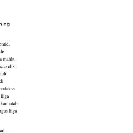
ning
oomid,
ade
da mahla.
vaca
ehk
nult
di
saadakse
 liiga
a kannatab
ngus liiga
kad.