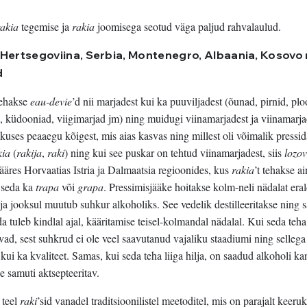
rakia
tegemise ja
rakia
joomisega seotud väga paljud rahvalaulud.
a Hertsegoviina, Serbia, Montenegro, Albaania, Kosovo 
d
tehakse
eau-devie
’d nii marjadest kui ka puuviljadest (õunad, pirnid, pl
ud, küdooniad, viigimarjad jm) ning muidugi viinamarjadest ja viinamarj
kkuses peaaegu kõigest, mis aias kasvas ning millest oli võimalik pressi
kia
(
rakija
,
raki
) ning kui see puskar on tehtud viinamarjadest, siis
lozo
äres Horvaatias Istria ja Dalmaatsia regioonides, kus
rakia
’t tehakse ai
e seda ka
trapa
või
grapa
. Pressimisjääke hoitakse kolm-neli nädalat eral
aja jooksul muutub suhkur alkoholiks. See vedelik destilleeritakse ning 
ida tuleb kindlal ajal, kääritamise teisel-kolmandal nädalal. Kui seda teha
ad, sest suhkrud ei ole veel saavutanud vajaliku staadiumi ning selleg
 kui ka kvaliteet. Samas, kui seda teha liiga hilja, on saadud alkoholi ka
e samuti aktsepteeritav.
 teel
raki
’sid vanadel traditsioonilistel meetoditel, mis on parajalt keeru