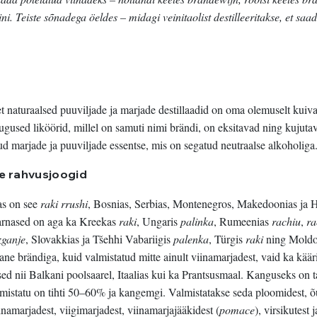
i. Teiste sõnadega öeldes – midagi veinitaolist destilleeritakse, et saa
et naturaalsed puuviljade ja marjade destillaadid on oma olemuselt kuiva
gused liköörid, millel on samuti nimi brändi, on eksitavad ning kujuta
d marjade ja puuviljade essentse, mis on segatud neutraalse alkoholiga
te rahvusjoogid
as on see
raki
rrushi
, Bosnias, Serbias, Montenegros, Makedoonias ja H
sarnased on aga ka Kreekas
raki
, Ungaris
palinka
, Rumeenias
rachiu
,
ra
zganje
, Slovakkias ja Tšehhi Vabariigis
palenka
, Türgis
raki
ning Moldo
ane brändiga, kuid valmistatud mitte ainult viinamarjadest, vaid ka käär
sed nii Balkani poolsaarel, Itaalias kui ka Prantsusmaal. Kanguseks on ta
mistatu on tihti 50–60% ja kangemgi. Valmistatakse seda ploomidest, õ
iinamarjadest, viigimarjadest, viinamarjajääkidest (
pomace
), virsikutest j