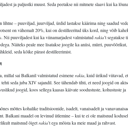
jadest ja paljustki muust. Seda peetakse nii mitmete slaavi kui ka lõun
 lihtne – puuviljad, juurviljad, ürdid lastakse käärima ning saadud vede
protsent on vähemalt 20%, kui on destilleeritud üks kord, ning võib kahe
0%. Nii puuviljadest kui ka viinamarjadest valmistatud
rakia
’t segatakse ti
edega. Näiteks peale mee lisatakse joogile ka aniisi, mürri, puuvõõrikut
hkleid, seda kõike pärast destilleerimist.
t
da, millal sai Balkanil valmistatud esimene
rakia
, kuid ürikud viitavad, e
tehti seda juba XIV sajandil. See tähendab tihti, et need joogid on akts
uslikud joogid, koos sellega kaasas käivate soodustuste, kohustuste ja
õnes mõttes kohalike traditsioonide, isadelt, vanaisadelt ja vanavanaisa
. Balkani maadel on levinud ütlemine – kui te ei ole maitsnud kodusel
egelikult maitsnud õiget
rakia
’t ega mõista ka meie maad ja rahvast.