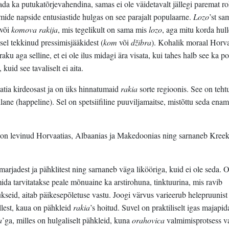
tada ka putukatõrjevahendina, samas ei ole väidetavalt jällegi paremat r
ide napside entusiastide hulgas on see parajalt populaarne.
Lozo
’st sa
või
komova
rakija
, mis tegelikult on sama mis
lozo
, aga mitu korda hul
el tekkinud pressimisjääkidest (
kom
või
džibra
). Kohalik moraal Horva
ku aga selline, et ei ole ilus midagi ära visata, kui tahes halb see ka po
 kuid see tavaliselt ei aita.
tia kirdeosast ja on üks hinnatumaid
rakia
sorte regioonis. See on teht
ane (happeline). Sel on spetsiifiline puuviljamaitse, mistõttu seda enama
s on levinud Horvaatias, Albaanias ja Makedoonias ning sarnaneb Kreek
marjadest ja pähklitest ning sarnaneb väga likööriga, kuid ei ole seda. 
ida tarvitatakse peale mõnuaine ka arstirohuna, tinktuurina, mis ravib
seid, aitab päikesepõletuse vastu. Joogi värvus varieerub helepruunist
llest, kaua on pähkleid
rakia
’s hoitud. Suvel on praktiliselt igas majapi
a
’ga, milles on hulgaliselt pähkleid, kuna
orahovica
valmimisprotsess v