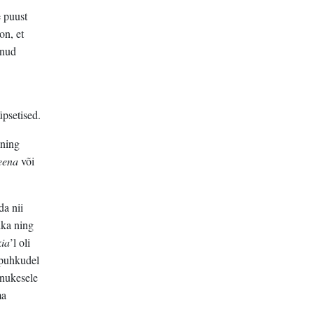
e puust
on, et
inud
üpsetised.
 ning
eena
või
da nii
lka ning
kia
’l oli
d puhkudel
unukesele
ma