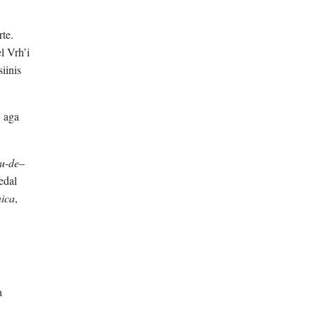
rte.
l Vrh’i
iinis
, aga
u-de
–
edal
ica
,
a