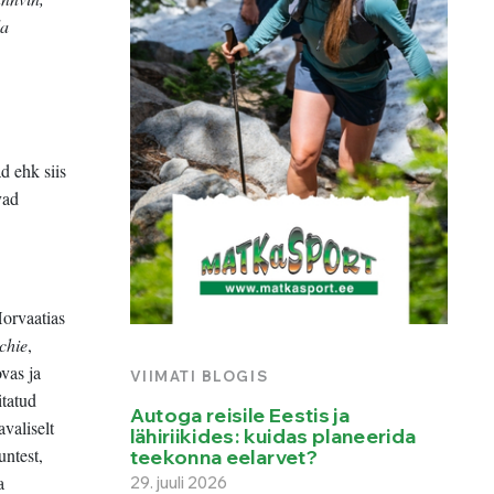
da
d ehk siis
vad
.
orvaatias
chie
,
vas ja
VIIMATI BLOGIS
itatud
Autoga reisile Eestis ja
valiselt
lähiriikides: kuidas planeerida
untest,
teekonna eelarvet?
a
29. juuli 2026