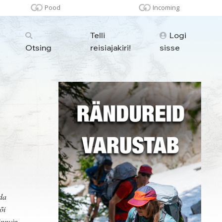
Pood
Incoming
Telli
Logi
Otsing
reisiajakiri!
sisse
ida
õi
ännvin,