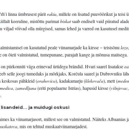
Vrh’i linna ümbrusest pärit
rakia
, millele on lisatud puuvõõrikut ja teisi ü
küllalt keeruline, mistõttu parimat
biskat
saab endiselt vaid piiratud alade
 viljad võivad olla mürgised, samas lehed ja varred on kasutusel medits
 valmistamisel on kasutatud peale viinamarjade ka kirsse − teisisõnu
lozo
ee on õieti valmistatud, tumepunane, parajalt kange ja mõnusa maitsega.
on piirkonniti väga erinevad ürtidega brändid. Hvari saarel lisatakse
ea
teeb selle joogi tumedaks ja mõrkjaks, Korčula saarel ja Dubrovniku läh
a keskosas pähkleid (
orahovica
), kadakamarju (
klekovača
), mett (
meden
medica
,
zamedljana
(eriti populaarne Istrias), hapusid kirsse (
višnjevac
,
).
a lisandeid… ja muidugi oskusi
imes ka viinamarjasort, millest see on valmistatud. Näiteks Albaanias j
uskatova
, mis on tehtud muskaatviinamarjadest.