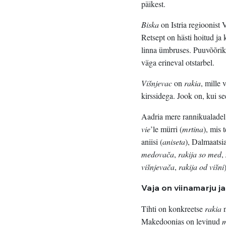
päikest.
Biska
on Istria regioonist 
Retsept on hästi hoitud ja 
linna ümbruses. Puuvõõriku
väga erineval otstarbel.
Višnjevac
on
rakia
, mille
kirssidega. Jook on, kui s
Aadria mere rannikualadel 
vie
’le mürri (
mrtina
), mis 
aniisi (
aniseta
), Dalmaatsi
medovača
,
rakija so med
,
višnjevača
,
rakija
od
višni
Vaja on viinamarju j
Tihti on konkreetse
rakia
n
Makedoonias on levinud
m