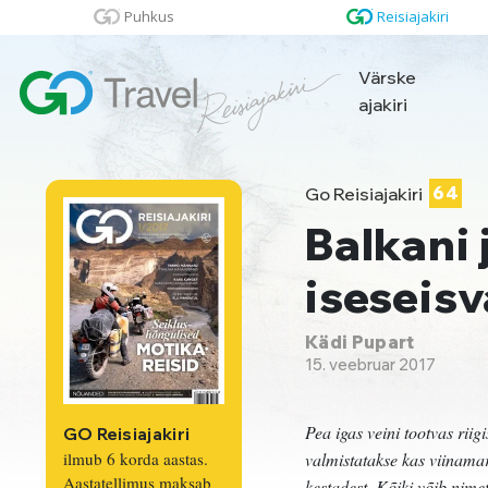
Puhkus
Reisiajakiri
Värske
ajakiri
Go Reisiajakiri
64
Balkani 
iseseis
Kädi Pupart
15. veebruar 2017
Pea igas veini tootvas rii
GO Reisiajakiri
ilmub 6 korda aastas.
valmistatakse kas viinamarj
Aastatellimus maksab
kestadest. Kõiki võib nime