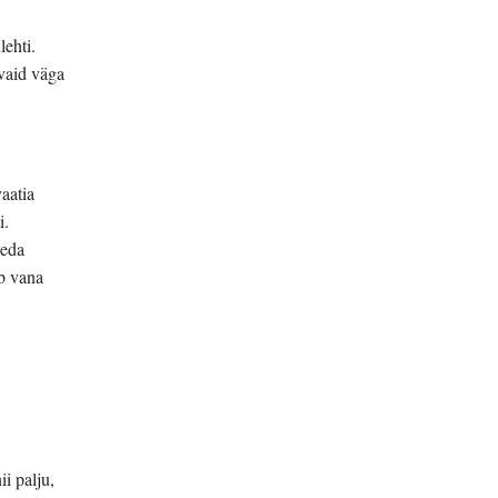
lehti.
vaid väga
aatia
i.
seda
ab vana
ii palju,