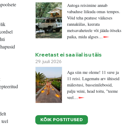
apoolsete
Autoga reisimine annab
vabaduse liikuda omas tempos.
Võid teha peatuse väikeses
lik
rannakülas, keerata
metsavaheteele või jääda ööseks
kordsel
paika, mida algses…
hti
, hapusid
Kreetast ei saa iial isu täis
29. juuli 2026
Aga siin me oleme! 11 suve ja
t
11 reisi. Lugematu arv ühiseid
mälestusi, basseinilebosid,
epteeritud
palju veini, head toitu, "teeme
veel…
delt
KÕIK POSTITUSED
 teel