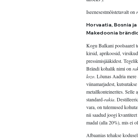
Iseenesestmõistetavalt on
Horvaatia, Bosnia j
Makedoonia brändi
Kogu Balkani poolsaarel 
kirsid, aprikoosid, virsik
pressimisjääkidest. Tegeli
Brändi kohalik nimi on
ra
lozo
. Lõunas Aadria mere ä
viinamarjadest, kutsutaks
metallkonteinerites. Selle 
standard
-rakia
. Destilleer
vara, on tulemused kohutav
nii saadud joogi kvantiteet
madal (alla 20%), mis ei ol
Albaanias tehakse kodusel