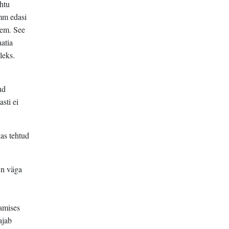
ohtu
mm edasi
lem. See
atia
leks.
ud
sti ei
as tehtud
On väga
damises
ajab