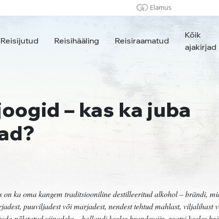
Elamus
Kõik
Reisijutud
Reisihääling
Reisiraamatud
ajakirjad
joogid – kas ka juba
vad?
gis on ka oma kangem traditsiooniline destilleeritud alkohol – brändi, m
adest, puuviljadest või marjadest, nendest tehtud mahlast, viljalihast v
tada põletatud viinadeks – hollandi keeles brandewijn, rootsi keeles br