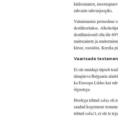
küdooniatest, mooruspuuvil
rahvaste rahvusjoogiks.
Valmistamise protseduur on
destilleeritakse. Alkoholi
destillatsioonil olla üle 6
maitseainete ja maitsetaim
kirsse, roosiõisi, Kreeka pä
Vaarisade
testamen
Ei ole muidugi täpselt tea
tänapäeva Bulgaaria aladel 
ka Euroopa Liidus kui rahv
õigustega.
Hoolega tehtud
rakia
oli m
saadud kogemuste testament
tehtud
rakia
’t, ei ole te t