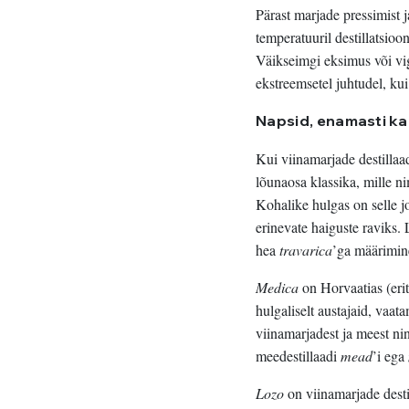
Pärast marjade pressimist j
temperatuuril destillatsio
Väikseimgi eksimus või v
ekstreemsetel juhtudel, kui
Napsid, enamasti ka
Kui viinamarjade destillaad
lõunaosa klassika, mille n
Kohalike hulgas on selle j
erinevate haiguste raviks. 
hea
travarica
’ga määrimine
Medica
on Horvaatias (eri
hulgaliselt austajaid, vaat
viinamarjadest ja meest ni
meedestillaadi
mead
’i ega
Lozo
on viinamarjade destill