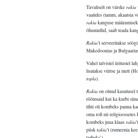
Tavaliselt on värske
rakia
vaatides (tamm, akaatsia v
rakia
kanguse määramiseks t
õhumullid, saab teada kan
Rakia
’t serveeritakse söög
Makedoonias ja Bulgaaria
Vahel talvistel üritustel l
lisatakse vürtse ja mett (H
topla
).
Rakia
on olnud kasutusel t
rõõmsaid kui ka kurbi sünd
tihti oli kombeks panna k
oma roll nii religioossetes
kombeks juua klaas
rakia
’
piisk r
akia
’t (rumeenia keel
tarbeks’).