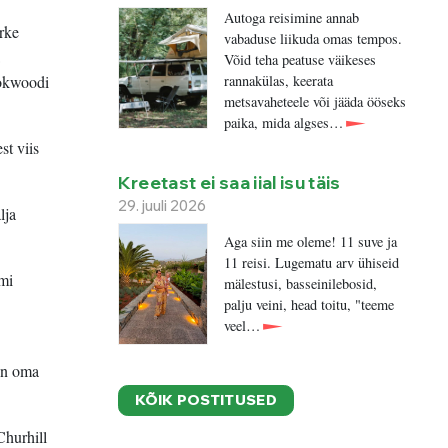
Autoga reisimine annab
rke
vabaduse liikuda omas tempos.
Võid teha peatuse väikeses
rannakülas, keerata
ookwoodi
metsavaheteele või jääda ööseks
paika, mida algses…
st viis
Kreetast ei saa iial isu täis
29. juuli 2026
lja
Aga siin me oleme! 11 suve ja
11 reisi. Lugematu arv ühiseid
mi
mälestusi, basseinilebosid,
palju veini, head toitu, "teeme
veel…
on oma
KÕIK POSTITUSED
Churhill