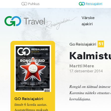
Puhkus
Reisiajakiri
Värske
ajakiri
Go Reisiajakiri
51
Kalmist
Martti Mere
17. detsember 2014
Rongid on täitnud inimese 
Karenina näiteks otsustas 
korraldajana.
GO Reisiajakiri
ilmub 6 korda aastas.
Aastatellimus maksab