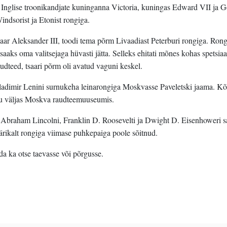
. Inglise troonikandjate kuninganna Victoria, kuningas Edward VII ja 
ndsorist ja Etonist rongiga.
aar Aleksander III, toodi tema põrm Livaadiast Peterburi rongiga. Rong
 saaks oma valitsejaga hüvasti jätta. Selleks ehitati mõnes kohas spetsia
dteed, tsaari põrm oli avatud vaguni keskel.
Vladimir Lenini surnukeha leinarongiga Moskvasse Paveletski jaama. K
gu väljas Moskva raudteemuuseumis.
Abraham Lincolni, Franklin D. Roosevelti ja Dwight D. Eisenhoweri s
ärikalt rongiga viimase puhkepaiga poole sõitnud.
da ka otse taevasse või põrgusse.