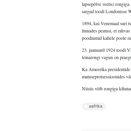
lapsepõlve veetis) rongiga
sargad toodi Londonisse Wi
1894, kui Venemaal suri ts
linnades peatusi, et rahvas
poodiumid kahele poole rau
23. jaanuaril 1924 toodi 
leinarongi vagun on prae
Ka Ameerika presidentide 
matuseprotsessioonides vä
Niisiis võib rongiga kihuta
aafrika