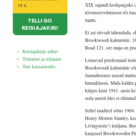
XIX sajandi keskpaigaks o
18 €
.
tööstusrevolutsioon tõi ma
matta.
TELLI GO
REISIAJAKIRI!
Et asi siivsalt lahendada, 
Brookwoodi kalmistule. 18
Road 121, see maja on prae
Reisiajakirja arhiiv
Toimetus ja reklaam
Leinavad perekonnad toim
Tule kaasautoriks
Brookwoodi kalmistule sõi
Jaamahoones asusid matuse
hinnaklassis. Mida kallim p
käigus kuni 1941. aasta ke
seda uuesti üles ei ehitatud
Sellel raudteel sõitis 1904
Henry Morton Stanley, ked
Livingstone’i leidjana. Br
kaugusel Brookwoodist Pirb