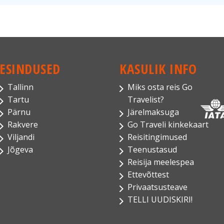
ESINDUSED
KASULIK INFO
Tallinn
Miks osta reis Go
Tartu
Travelist?
Pärnu
Järelmaksuga
Rakvere
Go Traveli kinkekaart
Viljandi
Reisitingimused
Jõgeva
Teenustasud
Reisija meelespea
Ettevõttest
Privaatsusteave
TELLI UUDISKIRI!