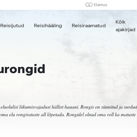
Elamus
Kõik
Reisijutud
Reisihääling
Reisiraamatud
ajakirjad
urongid
eluolulisi liikumisvajadusi hällist hauani. Rongis on sünnitud ja surdu
oma elu rongirataste all lõpetada. Rongidel olnud oma roll ka matuste