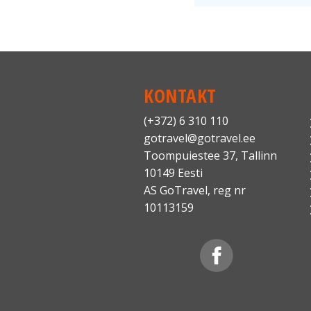
KONTAKT
(+372) 6 310 110
gotravel@gotravel.ee
Toompuiestee 37, Tallinn
10149 Eesti
AS GoTravel, reg nr
10113159