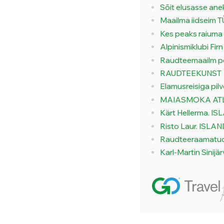
Sõit elusasse an
Maailma iidseim 
Kes peaks raium
Alpinismiklubi Firn
Raudteemaailm po
RAUDTEEKUNST
Elamusreisiga pilve
MAIASMOKA AT
Kärt Hellerma. IS
Risto Laur. ISL
Raudteeraamatu
Karl-Martin Sinijä