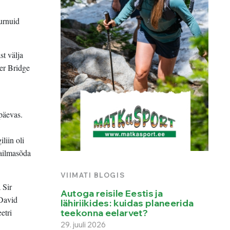
surnuid
st välja
er Bridge
päevas.
liin oli
aailmasõda
VIIMATI BLOGIS
 Sir
Autoga reisile Eestis ja
 David
lähiriikides: kuidas planeerida
teekonna eelarvet?
etri
29. juuli 2026