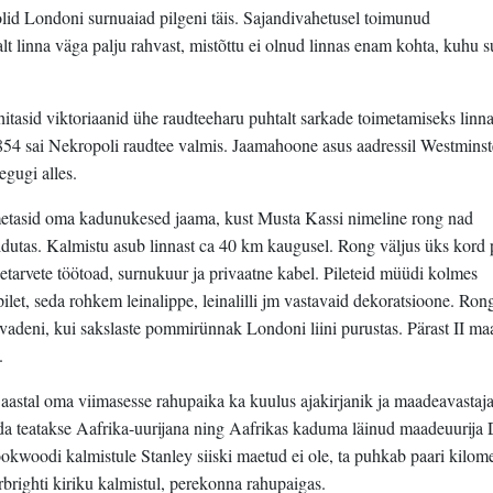
lid Londoni surnuaiad pilgeni täis. Sajandivahetusel toimunud
alt linna väga palju rahvast, mistõttu ei olnud linnas enam kohta, kuhu 
ehitasid viktoriaanid ühe raudteeharu puhtalt sarkade toimetamiseks linna
54 sai Nekropoli raudtee valmis. Jaamahoone asus aadressil Westminst
gugi alles.
etasid oma kadunukesed jaama, kust Musta Kassi nimeline rong nad
dutas. Kalmistu asub linnast ca 40 km kaugusel. Rong väljus üks kord 
tarvete töötoad, surnukuur ja privaatne kabel. Pileteid müüdi kolmes
ilet, seda rohkem leinalippe, leinalilli jm vastavaid dekoratsioone. Rongi
vadeni, kui sakslaste pommirünnak Londoni liini purustas. Pärast II m
.
. aastal oma viimasesse rahupaika ka kuulus ajakirjanik ja maadeavastaja
a teatakse Aafrika-uurijana ning Aafrikas kaduma läinud maadeuurija
ookwoodi kalmistule Stanley siiski maetud ei ole, ta puhkab paari kilome
righti kiriku kalmistul, perekonna rahupaigas.