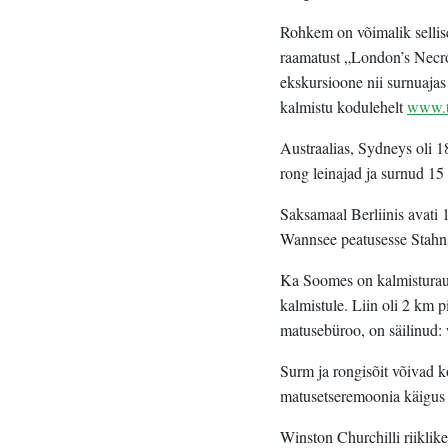
Rohkem on võimalik sellis
raamatust „London’s Necro
ekskursioone nii surnuajas
kalmistu kodulehelt
www.t
Austraalias, Sydneys oli 
rong leinajad ja surnud 1
Saksamaal Berliinis avati 
Wannsee peatusesse Stahnsd
Ka Soomes on kalmisturaud
kalmistule. Liin oli 2 km 
matusebüroo, on säilinud
Surm ja rongisõit võivad 
matusetseremoonia käigus 
Winston Churchilli riiklik