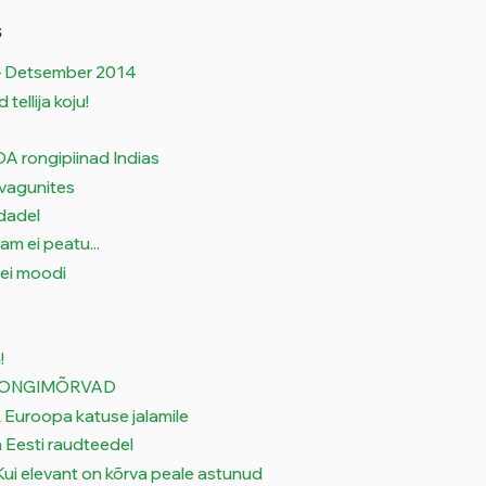
s
1 – Detsember 2014
tellija koju!
A rongipiinad Indias
 vagunites
dadel
am ei peatu...
pei moodi
!
e RONGIMÕRVAD
roopa katuse jalamile
a Eesti raudteedel
 Kui elevant on kõrva peale astunud