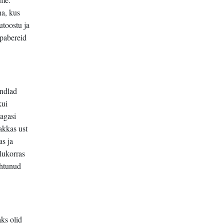
na, kus
utoostu ja
 pabereid
indlad
kui
agasi
akkas ust
as ja
olukorras
uhtunud
ks olid