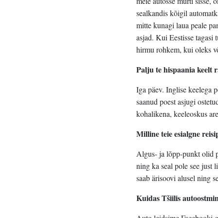
meie autosse murti sisse, õ
sealkandis kõigil automatkaj
mitte kunagi laua peale pan
asjad. Kui Eestisse tagasi t
hirmu rohkem, kui oleks võ
Palju te hispaania keelt r
Iga päev. Inglise keelega p
saanud poest asjugi ostetu
kohalikena, keeleoskus are
Milline teie esialgne reisi
Algus- ja lõpp-punkt olid 
ning ka seal pole see just
saab ärisoovi alusel ning se
Kuidas Tšiilis autoostmi
Auto leidsime Facebooki gr