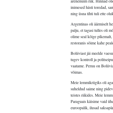
arenenuim riik. Hinnad oli
inimesed hästi toredad, sa
ning üsna tihti tuli ette o
Argentinas oli äärmiselt hea
palju, et tagasi tulles oli
olime seal kõige pikemalt,
restoranis sõime kahe pea
Boliiviast jäi meelde vaesu
tugev kontroll ja politsei
vaatame. Peruu on Boliivi
võimas.
Meie lemmikriigiks oli aga 
suheldud saime ning pideval
teistes riikides. Meie lemmi
Paraguais käisime vaid ühe
euroopalik, ilusad saksapä