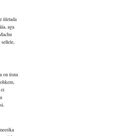
re ületada
äia, aga
a Machu
sellele,
ka on üsna
 rohkem,
 ei
ka
si.
Ameerika