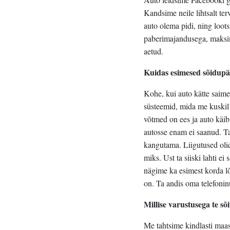
Kandsime neile lihtsalt te
auto olema pidi, ning loots
paberimajandusega, maksime
aetud.
Kuidas esimesed sõidupä
Kohe, kui auto kätte saime
süsteemid, mida me kuskil 
võtmed on ees ja auto käi
autosse enam ei saanud. Tan
kangutama. Liigutused olid 
miks. Ust ta siiski lahti ei
nägime ka esimest korda lõ
on. Ta andis oma telefoni
Millise varustusega te sõi
Me tahtsime kindlasti maas