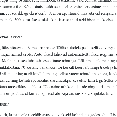
rve summa üle. Kõik toimis usalduse alusel. Seejärel lendasime sinna lin
ime, et see ikkagi eksisteerib. Seal on agentuurid, mis aitavad reisijaid a
 neile 300 eurot. Ise ei oleks kindlasti saanud neid hispaaniakeelseid
evad läksid?
, läks põnevaks. Nimelt pannakse Tšiilis autodele peale sellised vargak
mujal näinud ei ole. Auto uksed lähevad automaatselt lukku isegi siis, 
b. Meil juhtus see juba esimese kümne minutiga. Läksime tankima ning t
klatöötaja, 70-aastane vanamees, tõi kuskilt kuuri alt mingi traadi ja h
vilunud ning ta oli kindlalt midagi sellist varem teinud, ma ei tea, kuid
 saanud ning kutsuti spetsiaalne sissemuukija, kes ukse lahti tegi. Selles 
una-ameeriklaste lahkust. Üks naine tuli kohe juurde ning uuris, mis j
numbri
ja ütles, et kui kunagi veel abi vaja on, siis kohe kirjutaks talle.
tsite?
turit, kuna meile meeldib avastada väikseid kohti ja mägedes sõita. Lisa