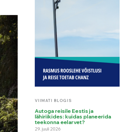
VIIMATI BLOGIS
Autoga reisile Eestis ja
lähiriikides: kuidas planeerida
teekonna eelarvet?
29. juuli 2026