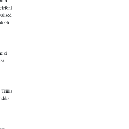
htub
elefoni
valised
ti oli
me ei
tsa
Tšiilis
endiks
ime.