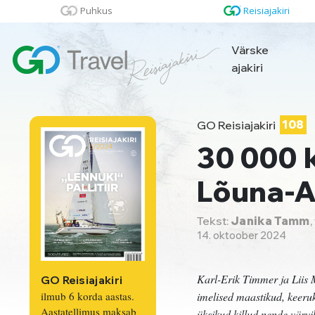
Puhkus
Reisiajakiri
Värske
ajakiri
GO Reisiajakiri
108
30 000 
Lõuna-
Tekst:
Janika Tamm
,
14. oktoober 2024
Karl-Erik Timmer ja Liis M
GO Reisiajakiri
imelised maastikud, keeru
ilmub 6 korda aastas.
Aastatellimus maksab
üksikud killud nende värv