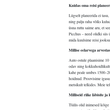
Kuidas oma reisi planeer
Liigselt planeerida ei tasu
ning palju raha võiks kulu
üsna ruttu saime aru, et se
Picchus – need olidki siis
mida kuulsime reisi jooksul
Millise eelarvega arvestas
Auto ostule plaanisime 10
odav ning kokkuhoidlikult
kahe peale umbes 1500–200
hoidnud. Proovisime igasug
metsikult telkides. Meie te
Milliseid riike läbisite j
Tšiilis olid inimesed kõig