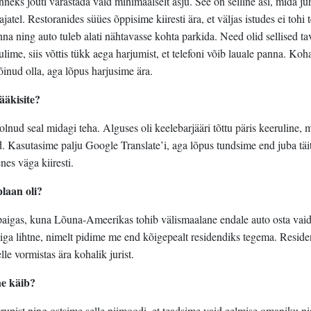
nneks jõuti varastada vaid minimaalselt asju. See on selline asi, mida ju
atel. Restoranides süües õppisime kiiresti ära, et väljas istudes ei tohi t
na ning auto tuleb alati nähtavasse kohta parkida. Need olid sellised ta
ulime, siis võttis tükk aega harjumist, et telefoni võib lauale panna. Koha
inud olla, aga lõpus harjusime ära.
ääkisite?
olnud seal midagi teha. Alguses oli keelebarjääri tõttu päris keeruline, 
d. Kasutasime palju Google Translate’i, aga lõpus tundsime end juba täi
nes väga kiiresti.
plaan oli?
paigas, kuna Lõuna-Ameerikas tohib välismaalane endale auto osta vaid 
 liiga lihtne, nimelt pidime me end kõigepealt residendiks tegema. Resid
lle vormistas ära kohalik jurist.
ne käib?
upist ning ostsime selle niimoodi, et teadsime vaid eelmise omaniku n