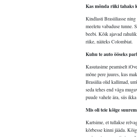
Kas mõnda riiki tahaks 
Kindlasti Brasiiliasse ning
meeletu vabaduse tunne. Su
beebi. Kõik ajavad rahulik
riike, näiteks Colombiat.
Kuhu te auto ööseks park
Kasutasime peamiselt iOverl
mõne pere juures, kus maks
Brasiilia olid kallimad, um
seda tehes end väga mugava
puude vahele ära, siis ikka
Mis oli teie kõige suure
Kartsime, et tullakse relv
kõrbesse kinni jääda. Kõige