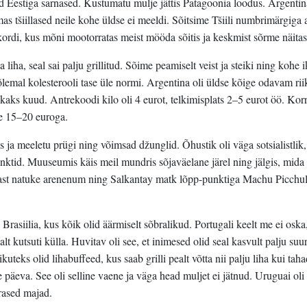
d Eestiga sarnased. Kustumatu mulje jättis Patagoonia loodus. Argentin
mas tšiillased neile kohe üldse ei meeldi. Sõitsime Tšiili numbrimärgiga
lukordi, kus mõni mootorratas meist mööda sõitis ja keskmist sõrme näitas
 liha, seal sai palju grillitud. Sõime peamiselt veist ja steiki ning kohe i
 mõlemal kolesterooli tase üle normi. Argentina oli üldse kõige odavam ri
 kaks kuud. Antrekoodi kilo oli 4 eurot, telkimisplats 2–5 eurot öö. Kor
le 15–20 euroga.
s ja meeletu prügi ning võimsad džunglid. Õhustik oli väga sotsialistlik,
punktid. Muuseumis käis meil mundris sõjaväelane järel ning jälgis, mid
ast natuke arenenum ning Salkantay matk lõpp-punktiga Machu Picchul
Brasiilia, kus kõik olid äärmiselt sõbralikud. Portugali keelt me ei oska
t kutsuti külla. Huvitav oli see, et inimesed olid seal kasvult palju su
kuteks olid lihabuffeed, kus saab grilli pealt võtta nii palju liha kui taha
 päeva. See oli selline vaene ja väga head muljet ei jätnud. Uruguai oli
rased majad.