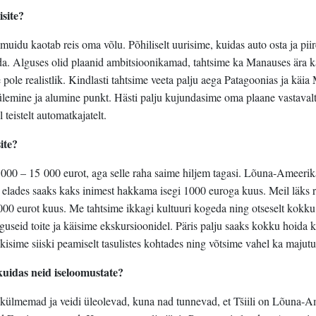
isite?
, muidu kaotab reis oma võlu. Põhiliselt uurisime, kuidas auto osta ja pii
da. Alguses olid plaanid ambitsioonikamad, tahtsime ka Manauses ära k
e pole realistlik. Kindlasti tahtsime veeta palju aega Patagoonias ja käi
 ülemine ja alumine punkt. Hästi palju kujundasime oma plaane vastavalt 
 teistelt automatkajatelt.
ite?
 000 – 15 000 eurot, aga selle raha saime hiljem tagasi. Lõuna-Ameeri
 elades saaks kaks inimest hakkama isegi 1000 euroga kuus. Meil läks
0 eurot kuus. Me tahtsime ikkagi kultuuri kogeda ning otseselt kokku
useid toite ja käisime ekskursioonidel. Päris palju saaks kokku hoida 
lkisime siiski peamiselt tasulistes kohtades ning võtsime vahel ka majutu
a kuidas neid iseloomustate?
e külmemad ja veidi üleolevad, kuna nad tunnevad, et Tšiili on Lõuna-