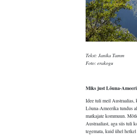
Tekst: Janika Tamm
Foto: erakogu
Miks just Lõuna-Ameer
Idee tuli meil Austraalias
Lõuna-Ameerika tundus algu
matkajate kommuun. Mõtlesi
Austraaliast, aga siis tuli
tegemata, kuid ühel hetkel