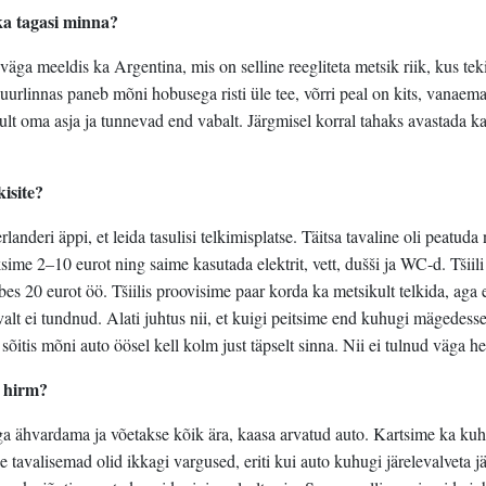
ka tagasi minna?
 väga meeldis ka Argentina, mis on selline reegliteta metsik riik, kus tek
urlinnas paneb mõni hobusega risti üle tee, võrri peal on kits, vanaema
ult oma asja ja tunnevad end vabalt. Järgmisel korral tahaks avastada ka
isite?
anderi äppi, et leida tasulisi telkimisplatse. Täitsa tavaline oli peatuda 
ime 2–10 eurot ning saime kasutada elektrit, vett, dušši ja WC-d. Tšiili
bes 20 eurot öö. Tšiilis proovisime paar korda ka metsikult telkida, aga
lt ei tundnud. Alati juhtus nii, et kuigi peitsime end kuhugi mägedesse 
 sõitis mõni auto öösel kell kolm just täpselt sinna. Nii ei tulnud väga he
m hirm?
aga ähvardama ja võetakse kõik ära, kaasa arvatud auto. Kartsime ka ku
 tavalisemad olid ikkagi vargused, eriti kui auto kuhugi järelevalveta jä