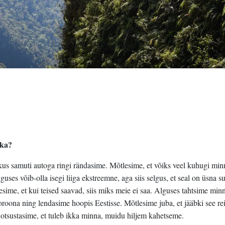
ika?
, kus samuti autoga ringi rändasime. Mõtlesime, et võiks veel kuhugi min
ses võib-olla isegi liiga ekstreemne, aga siis selgus, et seal on üsna s
me, et kui teised saavad, siis miks meie ei saa. Alguses tahtsime minn
 koroona ning lendasime hoopis Eestisse. Mõtlesime juba, et jääbki see re
 otsustasime, et tuleb ikka minna, muidu hiljem kahetseme.