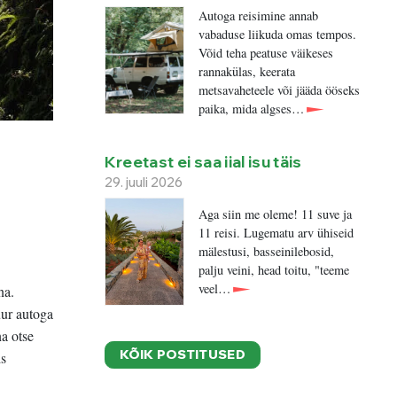
Autoga reisimine annab
vabaduse liikuda omas tempos.
Võid teha peatuse väikeses
rannakülas, keerata
metsavaheteele või jääda ööseks
paika, mida algses…
Kreetast ei saa iial isu täis
29. juuli 2026
Aga siin me oleme! 11 suve ja
11 reisi. Lugematu arv ühiseid
mälestusi, basseinilebosid,
palju veini, head toitu, "teeme
veel…
na.
uur autoga
a otse
KÕIK POSTITUSED
is