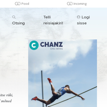
Pood
Incoming
Telli
Logi
Otsing
reisiajakiri!
sisse
se riiki,
id mõned