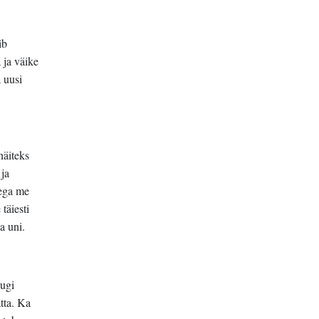
ib
 ja väike
 uusi
näiteks
 ja
 ega me
täiesti
a uni.
hugi
tta. Ka