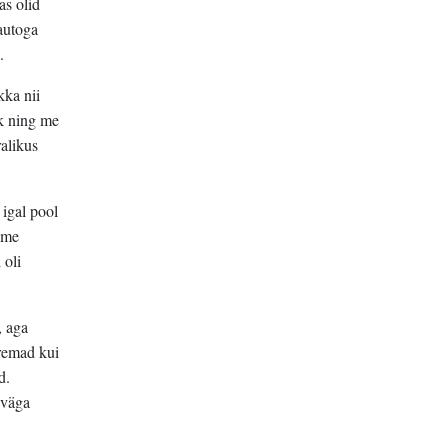
as olid
 autoga
.
kka nii
ik ning me
ralikus
 igal pool
a me
 oli
, aga
uremad kui
d.
 väga